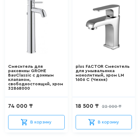
155 мм
ШТОРКИ СТЕКЛЯННЫЕ
156 мм
18
товаров
159 мм
НАПОЛЬНЫЕ
ОТДЕЛЬНОСТОЯЩИЕ
16 см
УНИТАЗЫ
16.6 см
66
товаров
Смеситель для
plus FACTOR Смеситель
160 мм
раковины GROHE
для умывальника
BauClassic с донным
монолитный, хром LM
НАПОЛЬНЫЕ ПРИСТАВНЫЕ
клапаном,
1606 C (Чехия)
УНИТАЗЫ
162 мм
свободностоящий, хром
32868000
41
товаров
164 мм
74 000 ₸
18 500 ₸
22 000 ₸
165 мм
ПОДВЕСНЫЕ УНИТАЗЫ
166 мм
В корзину
В корзину
183
товаров
168.5 мм