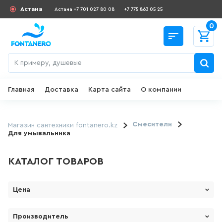
Астана
Астана +7 701 027 80 08
+7 775 863 05 25
0
Главная
Доставка
Карта сайта
О компании
Назад
СКИДКИ И АКЦИИ
Смесители
Магазин сантехники fontanero.kz
Для умывальника
182
товаров
КАТАЛОГ ТОВАРОВ
ДЛЯ УМЫВАЛЬНИКА
Цена
645
товаров
От
До
Производитель
ГИГИЕНИЧЕСКИЙ ДУШ