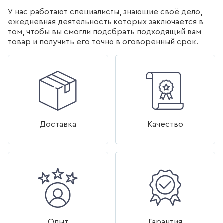
У нас работают специалисты, знающие своё дело,
ДЛЯ КУХНИ
ежедневная деятельность которых заключается в
том, чтобы вы смогли подобрать подходящий вам
285
товаров
товар и получить его точно в оговоренный срок.
ДЛЯ КУХНИ С ВЫДВИЖНЫМ
ИЗЛИВОМ
47
товаров
ДЛЯ КУХНИ С ГИБКИМ
ИЗЛИВОМ
Доставка
Качество
26
товаров
ДЛЯ КУХНИ С
ПОДКЛЮЧЕНИЕМ К ФИЛЬТРУ
ВОДЫ
141
товаров
Опыт
Гарантия