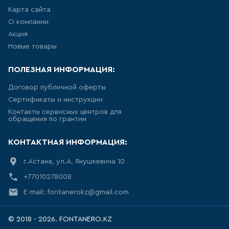
Карта сайта
103
товаров
О компании
Акция
КРАН ДЛЯ ПИТЬЕВОЙ ВОДЫ
Новые товары
0
товаров
ПОЛЕЗНАЯ ИНФОРМАЦИЯ:
Договор публичной оферты
ЛЕЙКА ДЛЯ БИДЕ
Сертификаты и инструкции
Контакты сервисных центров для
14
товаров
обращения по грантии
КОНТАКТНАЯ ИНФОРМАЦИЯ:
ВЫСОКИЙ СМЕСИТЕЛЬ ДЛЯ
РАКОВИНЫ-ЧАШИ
г.Астана, ул.А. Янушкевича 10
157
товаров
+77010278008
E-mail: fontanerokz@gmail.com
ЛЕЙКА ДЛЯ ДУША
103
товаров
© 2018 - 2026. FONTANERO.KZ