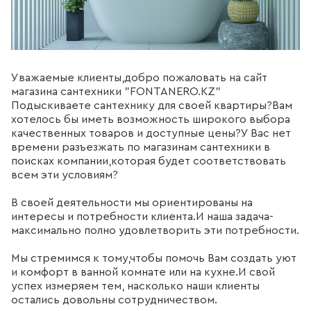
311
товаров
ДЛЯ БИДЕ
Уважаемые клиенты,добро пожаловать на сайт
51
товаров
магазина сантехники "FONTANERO.KZ"
Подыскиваете сантехнику для своей квартиры?Вам
хотелось бы иметь возможность широкого выбора
ДЛЯ ВАННЫ
качественных товаров и доступные цены?У Вас нет
времени разъезжать по магазинам сантехники в
411
товаров
поисках компании,которая будет соответствовать
всем эти условиям?
ДЛЯ ВАННЫ И ДУША
В своей деятельности мы ориентированы на
интересы и потребности клиента.И наша задача-
20
товаров
максимально полно удовлетворить эти потребности.
Мы стремимся к тому,чтобы помочь Вам создать уют
ДЛЯ ДУША
и комфорт в ванной комнате или на кухне.И свой
успех измеряем тем, насколько наши клиенты
111
товаров
остались довольны сотрудничеством.