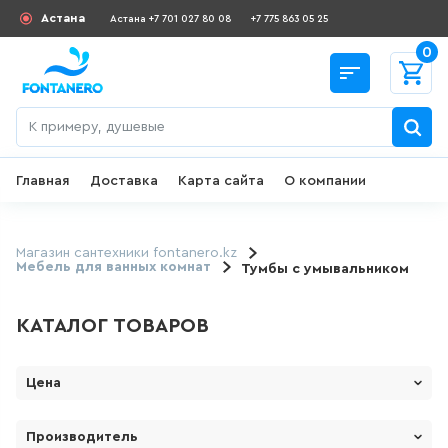
Астана
Астана +7 701 027 80 08
+7 775 863 05 25
0
Главная
Доставка
Карта сайта
О компании
Назад
СКИДКИ И АКЦИИ
Магазин сантехники fontanero.kz
Мебель для ванных комнат
Тумбы с умывальником
182
товаров
КАТАЛОГ ТОВАРОВ
ДЛЯ УМЫВАЛЬНИКА
Цена
645
товаров
От
До
Производитель
ГИГИЕНИЧЕСКИЙ ДУШ