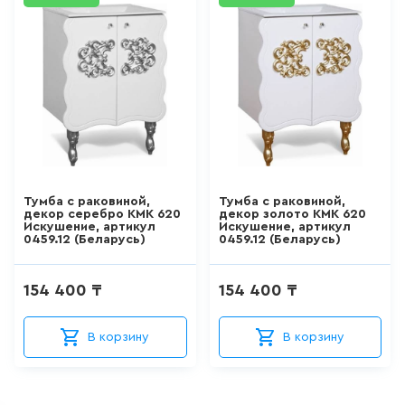
786 мм
ШТОРКИ СТЕКЛЯННЫЕ
80 см
18
товаров
800 мм
800 мм
НАПОЛЬНЫЕ
ОТДЕЛЬНОСТОЯЩИЕ
УНИТАЗЫ
804 мм
66
товаров
805 мм
Тумба с раковиной,
Тумба с раковиной,
декор серебро КМК 620
декор золото КМК 620
881 мм
НАПОЛЬНЫЕ ПРИСТАВНЫЕ
Искушение, артикул
Искушение, артикул
УНИТАЗЫ
0459.12 (Беларусь)
0459.12 (Беларусь)
915 мм
41
товаров
154 400 ₸
154 400 ₸
960 мм
ПОДВЕСНЫЕ УНИТАЗЫ
49.4 см
В корзину
В корзину
183
товаров