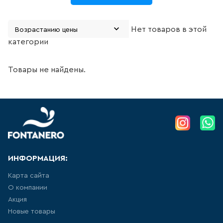
311
товаров
Нет товаров в этой
категории
ДЛЯ БИДЕ
51
товаров
Товары не найдены.
ДЛЯ ВАННЫ
415
товаров
ДЛЯ ВАННЫ И ДУША
ИНФОРМАЦИЯ:
20
товаров
Карта сайта
ДЛЯ ДУША
О компании
Акция
111
товаров
Новые товары