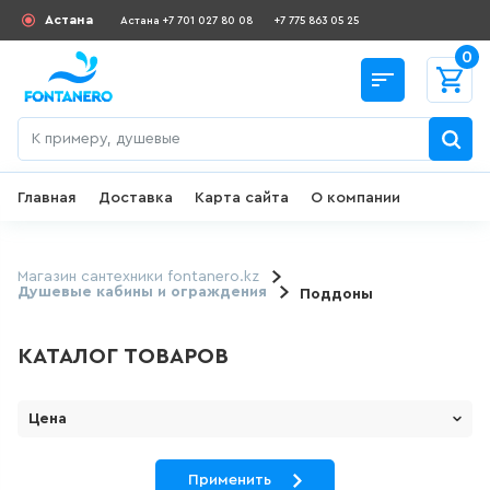
Астана
Астана +7 701 027 80 08
+7 775 863 05 25
0
Главная
Доставка
Карта сайта
О компании
Назад
СКИДКИ И АКЦИИ
Магазин сантехники fontanero.kz
Душевые кабины и ограждения
Поддоны
182
товаров
КАТАЛОГ ТОВАРОВ
ДЛЯ УМЫВАЛЬНИКА
Цена
649
товаров
От
До
Применить
ГИГИЕНИЧЕСКИЙ ДУШ