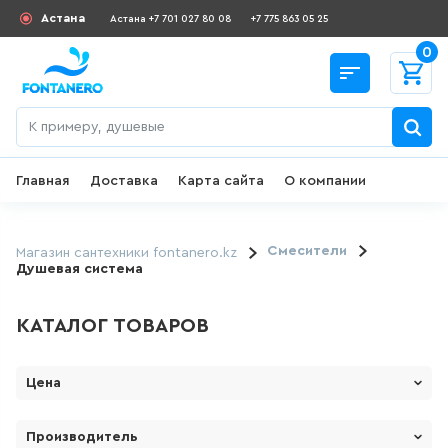
Астана
Астана +7 701 027 80 08
+7 775 863 05 25
0
Главная
Доставка
Карта сайта
О компании
Назад
СКИДКИ И АКЦИИ
Смесители
Магазин сантехники fontanero.kz
Душевая система
182
товаров
КАТАЛОГ ТОВАРОВ
ДЛЯ УМЫВАЛЬНИКА
Цена
645
товаров
От
До
Производитель
ГИГИЕНИЧЕСКИЙ ДУШ