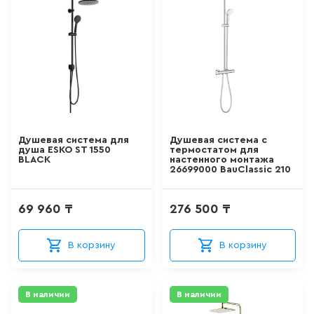
300 мм
15
товаров
325
КВАРИЛОВЫЕ ВАННЫ
383 мм
0
товаров
96 мм
ДУШЕВЫЕ КАБИНЫ
97 мм
Душевая система для
Душевая система с
душа ESKO ST 1550
термостатом для
BLACK
настенного монтажа
26
товаров
Есть
26699000 BauClassic 210
ДУШЕВЫЕ ОГРАЖДЕНИЯ
69 960 ₸
276 500 ₸
127
товаров
В корзину
В корзину
ПОДДОНЫ
В наличии
В наличии
0
товаров