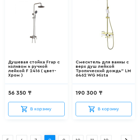
ШТОРКИ СТЕКЛЯННЫЕ
18
товаров
НАПОЛЬНЫЕ
ОТДЕЛЬНОСТОЯЩИЕ
УНИТАЗЫ
66
товаров
Душевая стойка Frap с
Смеситель для ванны с
изливом и ручной
верх душ лейкой
лейкой F 2416 ( цвет-
Тропический дождь" LM
Хром )
6462 WG Mista
НАПОЛЬНЫЕ ПРИСТАВНЫЕ
УНИТАЗЫ
56 350 ₸
190 300 ₸
41
товаров
В корзину
В корзину
ПОДВЕСНЫЕ УНИТАЗЫ
183
товаров