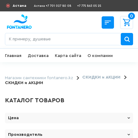
Астана
Астана +7 701 027 80 08
+7 775 863 05 25
0
Главная
Доставка
Карта сайта
О компании
Назад
СКИДКИ И АКЦИИ
СКИДКИ и АКЦИИ
Магазин сантехники fontanero.kz
СКИДКИ и АКЦИИ
182
товаров
КАТАЛОГ ТОВАРОВ
ДЛЯ УМЫВАЛЬНИКА
Цена
645
товаров
От
До
Производитель
ГИГИЕНИЧЕСКИЙ ДУШ