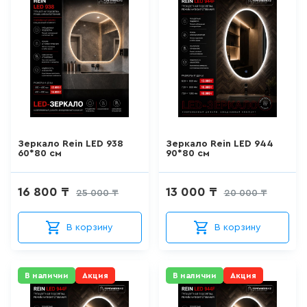
15
товаров
КВАРИЛОВЫЕ ВАННЫ
0
товаров
ДУШЕВЫЕ КАБИНЫ
Зеркало Rein LED 938
Зеркало Rein LED 944
60*80 см
90*80 см
26
товаров
16 800 ₸
13 000 ₸
25 000 ₸
20 000 ₸
ДУШЕВЫЕ ОГРАЖДЕНИЯ
127
товаров
В корзину
В корзину
ПОДДОНЫ
В наличии
Акция
В наличии
Акция
0
товаров