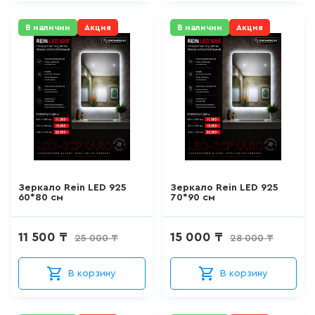
103
товаров
В наличии
Акция
В наличии
Акция
КРАН ДЛЯ ПИТЬЕВОЙ ВОДЫ
0
товаров
ЛЕЙКА ДЛЯ БИДЕ
14
товаров
Зеркало Rein LED 925
Зеркало Rein LED 925
60*80 см
70*90 см
ВЫСОКИЙ СМЕСИТЕЛЬ ДЛЯ
РАКОВИНЫ-ЧАШИ
157
товаров
11 500 ₸
15 000 ₸
25 000 ₸
28 000 ₸
В корзину
В корзину
ЛЕЙКА ДЛЯ ДУША
103
товаров