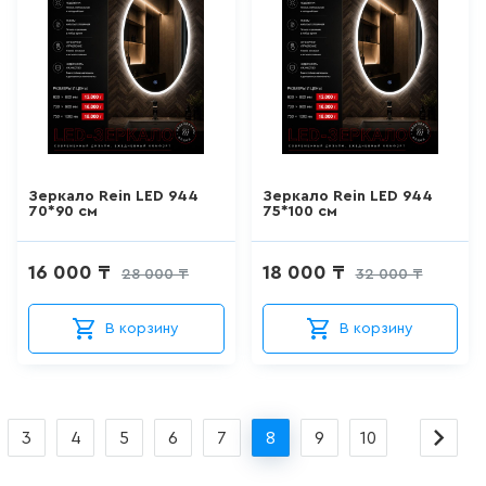
ШТОРКИ СТЕКЛЯННЫЕ
18
товаров
НАПОЛЬНЫЕ
ОТДЕЛЬНОСТОЯЩИЕ
УНИТАЗЫ
Зеркало Rein LED 944
Зеркало Rein LED 944
66
товаров
70*90 см
75*100 см
НАПОЛЬНЫЕ ПРИСТАВНЫЕ
16 000 ₸
18 000 ₸
28 000 ₸
32 000 ₸
УНИТАЗЫ
41
товаров
В корзину
В корзину
ПОДВЕСНЫЕ УНИТАЗЫ
183
товаров
3
4
5
6
7
8
9
10