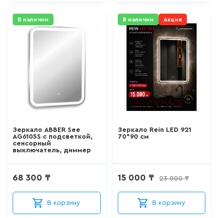
900 мм
ДЛЯ ПИССУАРА
В наличии
В наличии
Акция
915 мм
3
товаров
ДЛЯ УНИТАЗА С ФУНКЦИЕЙ
БИДЕ
0
товаров
ДУШЕВАЯ СИСТЕМА
524
товаров
Зеркало ABBER See
Зеркало Rein LED 921
AG6105S с подсветкой,
70*90 см
сенсорный
ДУШЕВАЯ СТОЙКА/ШТАНГА
выключатель, диммер
ДЛЯ ДУША
100
товаров
68 300 ₸
15 000 ₸
23 000 ₸
ДУШЕВОЙ ГАРНИТУР
В корзину
В корзину
(ШТАНГА+ЛЕЙКА, БЕЗ
СМЕСИТЕЛЯ)