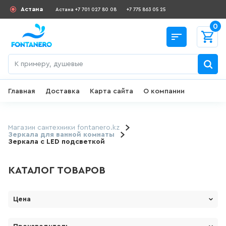
Астана
Астана +7 701 027 80 08
+7 775 863 05 25
0
Главная
Доставка
Карта сайта
О компании
Назад
СКИДКИ И АКЦИИ
Магазин сантехники fontanero.kz
Зеркала для ванной комнаты
Зеркала с LED подсветкой
182
товаров
КАТАЛОГ ТОВАРОВ
ДЛЯ УМЫВАЛЬНИКА
645
товаров
Цена
От
До
ГИГИЕНИЧЕСКИЙ ДУШ