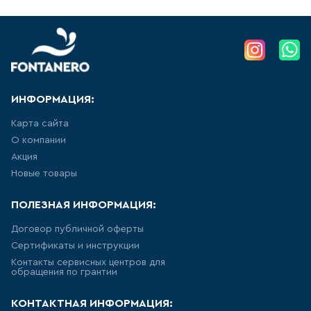
УНИТАЗ ПРИСТАВНОЙ
НАПОЛЬНЫЙ, ДЛЯ МОНТАЖА С
СИСТЕМОЙ ИНСТАЛЛЯЦИИ
8
товаров
ПОДВЕСНЫЕ БИДЕ
ИНФОРМАЦИЯ:
28
товаров
Карта сайта
О компании
НАПОЛЬНЫЕ БИДЕ
Акция
Новые товары
10
товаров
ПОЛЕЗНАЯ ИНФОРМАЦИЯ:
ПИССУАРЫ
Договор публичной оферты
5
товаров
Сертификаты и инструкции
Контакты сервисных центров для
обращения по грантии
РАКОВИНА ВСТРАИВАЕМАЯ В
СТОЛЕШНИЦУ
КОНТАКТНАЯ ИНФОРМАЦИЯ: