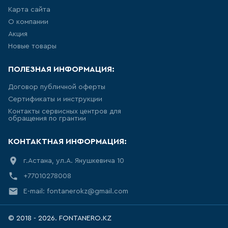
Карта сайта
103
товаров
О компании
Акция
КРАН ДЛЯ ПИТЬЕВОЙ ВОДЫ
Новые товары
0
товаров
ПОЛЕЗНАЯ ИНФОРМАЦИЯ:
Договор публичной оферты
ЛЕЙКА ДЛЯ БИДЕ
Сертификаты и инструкции
Контакты сервисных центров для
14
товаров
обращения по грантии
КОНТАКТНАЯ ИНФОРМАЦИЯ:
ВЫСОКИЙ СМЕСИТЕЛЬ ДЛЯ
РАКОВИНЫ-ЧАШИ
г.Астана, ул.А. Янушкевича 10
157
товаров
+77010278008
E-mail: fontanerokz@gmail.com
ЛЕЙКА ДЛЯ ДУША
103
товаров
© 2018 - 2026. FONTANERO.KZ