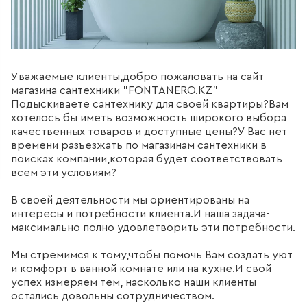
311
товаров
ДЛЯ БИДЕ
Уважаемые клиенты,добро пожаловать на сайт
51
товаров
магазина сантехники "FONTANERO.KZ"
Подыскиваете сантехнику для своей квартиры?Вам
хотелось бы иметь возможность широкого выбора
ДЛЯ ВАННЫ
качественных товаров и доступные цены?У Вас нет
времени разъезжать по магазинам сантехники в
415
товаров
поисках компании,которая будет соответствовать
всем эти условиям?
ДЛЯ ВАННЫ И ДУША
В своей деятельности мы ориентированы на
интересы и потребности клиента.И наша задача-
20
товаров
максимально полно удовлетворить эти потребности.
Мы стремимся к тому,чтобы помочь Вам создать уют
ДЛЯ ДУША
и комфорт в ванной комнате или на кухне.И свой
успех измеряем тем, насколько наши клиенты
111
товаров
остались довольны сотрудничеством.