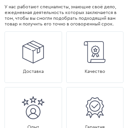
У нас работают специалисты, знающие своё дело,
ДЛЯ КУХНИ
ежедневная деятельность которых заключается в
том, чтобы вы смогли подобрать подходящий вам
286
товаров
товар и получить его точно в оговоренный срок.
ДЛЯ КУХНИ С ВЫДВИЖНЫМ
ИЗЛИВОМ
47
товаров
ДЛЯ КУХНИ С ГИБКИМ
ИЗЛИВОМ
Доставка
Качество
26
товаров
ДЛЯ КУХНИ С
ПОДКЛЮЧЕНИЕМ К ФИЛЬТРУ
ВОДЫ
141
товаров
Опыт
Гарантия