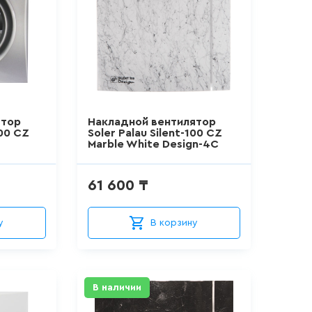
ятор
Накладной вентилятор
200 CZ
Soler Palau Silent-100 CZ
Marble White Design-4C
61 600 ₸
у
В корзину
В наличии