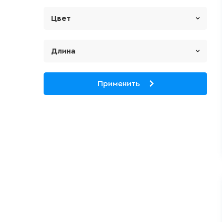
EUROPLAST
Цвет
Золото
Синий
Длина
108 мм
Белый
109.3
Применить
Серебро
109.3 мм
Черный
115 мм
Антрацит
119 мм
Грей
129 мм
Слоновая кость
129.5 мм
Шампань
145 мм
Сhampagne
148.8 мм