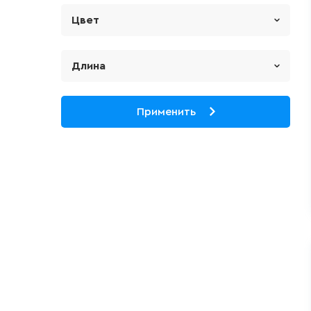
EUROPLAST
Цвет
Золото
Синий
Длина
108 мм
Белый
109.3
Применить
Серебро
109.3 мм
Черный
115 мм
Антрацит
119 мм
Грей
129 мм
Слоновая кость
129.5 мм
Шампань
145 мм
Сhampagne
148.8 мм
Красный