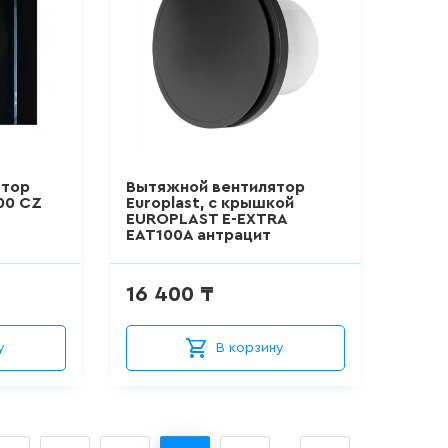
ятор
Вытяжной вентилятор
200 CZ
Europlast, c крышкой
EUROPLAST E-EXTRA
EAT100A антрацит
16 400 ₸
у
В корзину