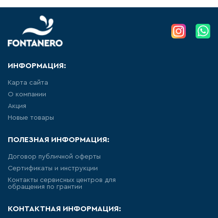
УНИТАЗ ПРИСТАВНОЙ
НАПОЛЬНЫЙ, ДЛЯ МОНТАЖА С
СИСТЕМОЙ ИНСТАЛЛЯЦИИ
8
товаров
ПОДВЕСНЫЕ БИДЕ
ИНФОРМАЦИЯ:
28
товаров
Карта сайта
О компании
НАПОЛЬНЫЕ БИДЕ
Акция
Новые товары
10
товаров
ПОЛЕЗНАЯ ИНФОРМАЦИЯ:
ПИССУАРЫ
Договор публичной оферты
Сертификаты и инструкции
5
товаров
Контакты сервисных центров для
обращения по грантии
РАКОВИНА ВСТРАИВАЕМАЯ В
СТОЛЕШНИЦУ
КОНТАКТНАЯ ИНФОРМАЦИЯ: