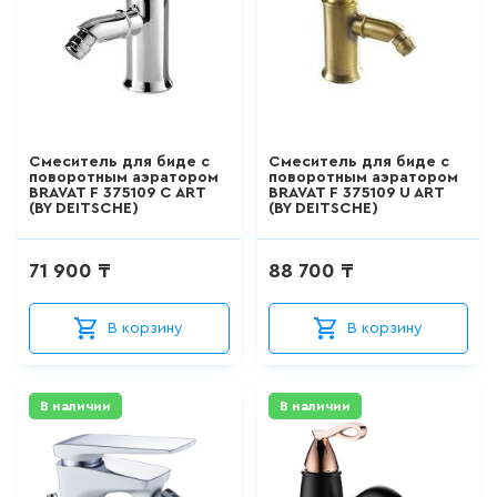
15
товаров
КВАРИЛОВЫЕ ВАННЫ
0
товаров
Смеситель для биде с
Смеситель для биде с
поворотным аэратором
поворотным аэратором
BRAVAT F 375109 C ART
BRAVAT F 375109 U ART
(BY DEITSCHE)
(BY DEITSCHE)
ДУШЕВЫЕ КАБИНЫ
26
товаров
71 900 ₸
88 700 ₸
ДУШЕВЫЕ ОГРАЖДЕНИЯ
В корзину
В корзину
127
товаров
В наличии
В наличии
ПОДДОНЫ
0
товаров