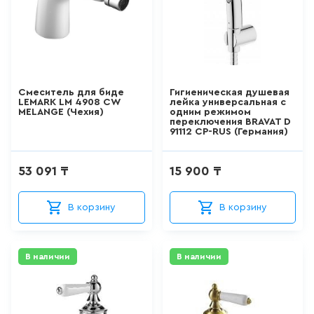
АКРИЛОВЫЕ ВАННЫ
277
товаров
Смеситель для биде
Гигиеническая душевая
СТАЛЬНЫЕ ВАННЫ
LEMARK LM 4908 CW
лейка универсальная с
MELANGE (Чехия)
одним режимом
15
товаров
переключения BRAVAT D
91112 CP-RUS (Германия)
ВАННЫ ИЗ
САНТЕХНИЧЕСКОГО АКРИЛА
53 091 ₸
15 900 ₸
АБС/ПММА
45
товаров
В корзину
В корзину
ЧУГУННЫЕ ВАННЫ
В наличии
В наличии
12
товаров
МРАМОРНЫЕ ВАННЫ