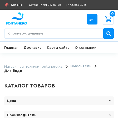
Астана
Астана +7 701 027 80 08
+7 775 863 05 25
0
Главная
Доставка
Карта сайта
О компании
Назад
СКИДКИ И АКЦИИ
Смесители
Магазин сантехники fontanero.kz
Для биде
182
товаров
КАТАЛОГ ТОВАРОВ
ДЛЯ УМЫВАЛЬНИКА
Цена
649
товаров
От
До
Производитель
ГИГИЕНИЧЕСКИЙ ДУШ