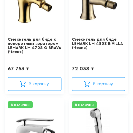
103
товаров
КРАН ДЛЯ ПИТЬЕВОЙ ВОДЫ
0
товаров
Смеситель для биде с
Смеситель для биде
поворотным аэратором
LEMARK LM 4808 B VILLA
LEMARK LM 4708 G BRAVA
(Чехия)
(Чехия)
ЛЕЙКА ДЛЯ БИДЕ
14
товаров
67 753 ₸
72 038 ₸
ВЫСОКИЙ СМЕСИТЕЛЬ ДЛЯ
В корзину
В корзину
РАКОВИНЫ-ЧАШИ
157
товаров
В наличии
В наличии
ЛЕЙКА ДЛЯ ДУША
103
товаров