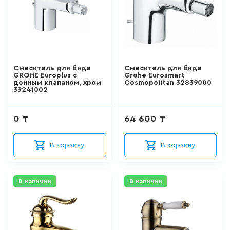
ДЛЯ ПИССУАРА
3
товаров
ДЛЯ УНИТАЗА С ФУНКЦИЕЙ
БИДЕ
Смеситель для биде
Смеситель для биде
GROHE Europlus с
Grohe Eurosmart
0
товаров
донным клапаном, хром
Cosmopolitan 32839000
33241002
ДУШЕВАЯ СИСТЕМА
0 ₸
64 600 ₸
524
товаров
В корзину
В корзину
ДУШЕВАЯ СТОЙКА/ШТАНГА
ДЛЯ ДУША
В наличии
В наличии
100
товаров
ДУШЕВОЙ ГАРНИТУР
(ШТАНГА+ЛЕЙКА, БЕЗ
СМЕСИТЕЛЯ)