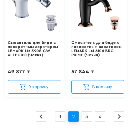
ШТОРКИ СТЕКЛЯННЫЕ
18
товаров
НАПОЛЬНЫЕ
ОТДЕЛЬНОСТОЯЩИЕ
Смеситель для биде с
Смеситель для биде с
УНИТАЗЫ
поворотным аэратором
поворотным аэратором
LEMARK LM 5908 CW
LEMARK LM 6106 BRG
ALLEGRO (Чехия)
PRIME (Чехия)
66
товаров
49 877 ₸
57 844 ₸
НАПОЛЬНЫЕ ПРИСТАВНЫЕ
УНИТАЗЫ
В корзину
В корзину
41
товаров
ПОДВЕСНЫЕ УНИТАЗЫ
183
товаров
1
2
3
4