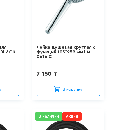
для
Лейка душевая круглая 6
0 BLACK
функций 105*252 мм LM
0616 C
7 150 ₸
у
В корзину
В наличии
Акция