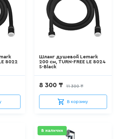
mark
Шланг душевой Lemark
LE 8022
200 см, TURN-FREE LE 8024
S-Black
8 300 ₸
11 300 ₸
у
В корзину
В наличии