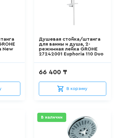
танга
Душевая стойка/штанга
 GROHE
для ванны и душа, 2-
a New
режимная лейка GROHE
27242001 Euphoria 110 Duo
66 400 ₸
у
В корзину
В наличии