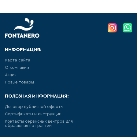
АКРИЛОВЫЕ ВАННЫ
277
товаров
СТАЛЬНЫЕ ВАННЫ
ИНФОРМАЦИЯ:
15
товаров
Карта сайта
О компании
ВАННЫ ИЗ
САНТЕХНИЧЕСКОГО АКРИЛА
Акция
АБС/ПММА
Новые товары
45
товаров
ПОЛЕЗНАЯ ИНФОРМАЦИЯ:
ЧУГУННЫЕ ВАННЫ
Договор публичной оферты
Сертификаты и инструкции
12
товаров
Контакты сервисных центров для
обращения по грантии
МРАМОРНЫЕ ВАННЫ