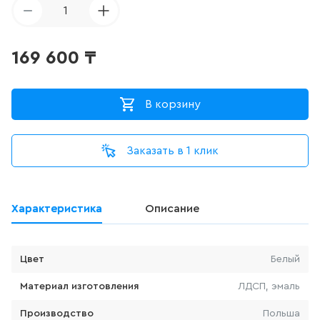
ДЛЯ ПИССУАРА
1
3
товаров
169 600
₸
ДЛЯ УНИТАЗА С ФУНКЦИЕЙ
БИДЕ
В корзину
0
товаров
Заказать в 1 клик
ДУШЕВАЯ СИСТЕМА
524
товаров
Характеристика
Описание
ДУШЕВАЯ СТОЙКА/ШТАНГА
ДЛЯ ДУША
100
товаров
Цвет
Белый
Материал изготовления
ЛДСП, эмаль
ДУШЕВОЙ ГАРНИТУР
(ШТАНГА+ЛЕЙКА, БЕЗ
Производство
Польша
СМЕСИТЕЛЯ)