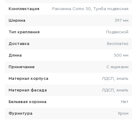
Комплектация
Раковина Como 50, Тумба подвесная
103
товаров
Ширина
397 мм
КРАН ДЛЯ ПИТЬЕВОЙ ВОДЫ
Тип крепления
Подвесной
0
товаров
Доставка
Бесплатно
Длина
500 мм
ЛЕЙКА ДЛЯ БИДЕ
Примечание
С ящиками
14
товаров
Материал корпуса
ЛДСП, эмаль
ВЫСОКИЙ СМЕСИТЕЛЬ ДЛЯ
РАКОВИНЫ-ЧАШИ
Материал фасада
ЛДСП, эмаль
157
товаров
Бельевая корзина
Нет
Фурнитура
Хром
ЛЕЙКА ДЛЯ ДУША
103
товаров