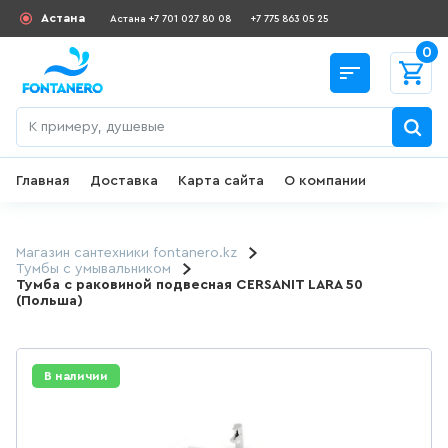
Астана
Астана +7 701 027 80 08
+7 775 863 05 25
0
Главная
Доставка
Карта сайта
О компании
Назад
СКИДКИ И АКЦИИ
Магазин сантехники fontanero.kz
Тумбы с умывальником
Тумба с раковиной подвесная CERSANIT LARA 50
182
товаров
(Польша)
ДЛЯ УМЫВАЛЬНИКА
В наличии
649
товаров
ГИГИЕНИЧЕСКИЙ ДУШ