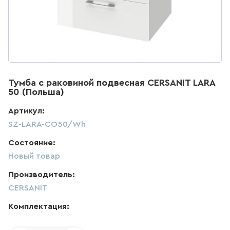
ДЛЯ КУХНИ
286
товаров
ДЛЯ КУХНИ С ВЫДВИЖНЫМ
ИЗЛИВОМ
Тумба с раковиной подвесная CERSANIT LARA
47
товаров
50 (Польша)
Артикул:
ДЛЯ КУХНИ С ГИБКИМ
ИЗЛИВОМ
SZ-LARA-CO50/Wh
Состояние:
26
товаров
Новый товар
ДЛЯ КУХНИ С
Производитель:
ПОДКЛЮЧЕНИЕМ К ФИЛЬТРУ
ВОДЫ
CERSANIT
141
товаров
Комплектация: