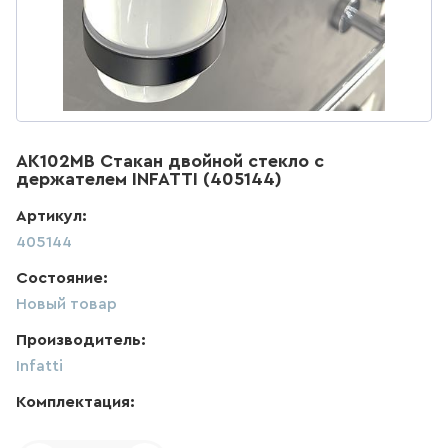
ДЛЯ КУХНИ
285
товаров
ДЛЯ КУХНИ С ВЫДВИЖНЫМ
ИЗЛИВОМ
AK102MB Стакан двойной стекло с
47
товаров
держателем INFATTI (405144)
Артикул:
ДЛЯ КУХНИ С ГИБКИМ
ИЗЛИВОМ
405144
Состояние:
26
товаров
Новый товар
ДЛЯ КУХНИ С
Производитель:
ПОДКЛЮЧЕНИЕМ К ФИЛЬТРУ
ВОДЫ
Infatti
141
товаров
Комплектация: