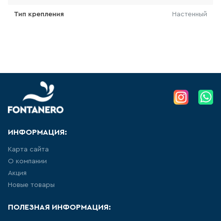
Тип крепления
Настенный
103
товаров
КРАН ДЛЯ ПИТЬЕВОЙ ВОДЫ
0
товаров
ЛЕЙКА ДЛЯ БИДЕ
14
товаров
ИНФОРМАЦИЯ:
ВЫСОКИЙ СМЕСИТЕЛЬ ДЛЯ
РАКОВИНЫ-ЧАШИ
Карта сайта
О компании
157
товаров
Акция
Новые товары
ЛЕЙКА ДЛЯ ДУША
ПОЛЕЗНАЯ ИНФОРМАЦИЯ:
103
товаров