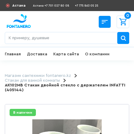
Астана
Астана +7 701 027 80 08
+7 775 863 05 25
0
Главная
Доставка
Карта сайта
О компании
Назад
СКИДКИ И АКЦИИ
Магазин сантехники fontanero.kz
Стакан для ванной комнаты
AK102MB Стакан двойной стекло с держателем INFATTI
182
товаров
(405144)
ДЛЯ УМЫВАЛЬНИКА
В наличии
645
товаров
ГИГИЕНИЧЕСКИЙ ДУШ