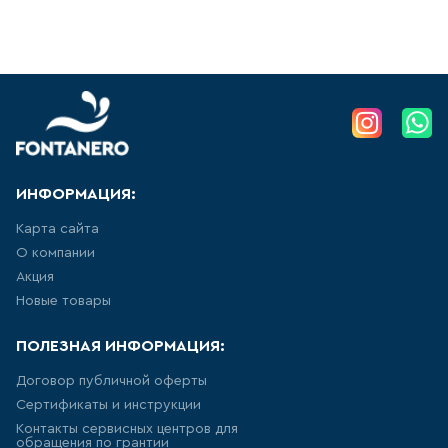
АКРИЛОВЫЕ ВАННЫ
277
товаров
СТАЛЬНЫЕ ВАННЫ
15
товаров
ИНФОРМАЦИЯ:
ВАННЫ ИЗ
Карта сайта
САНТЕХНИЧЕСКОГО АКРИЛА
АБС/ПММА
О компании
Акция
45
товаров
Новые товары
ПОЛЕЗНАЯ ИНФОРМАЦИЯ:
ЧУГУННЫЕ ВАННЫ
Договор публичной оферты
12
товаров
Сертификаты и инструкции
Контакты сервисных центров для
обращения по грантии
МРАМОРНЫЕ ВАННЫ