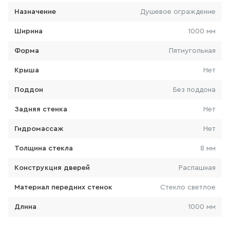
Назначение
Душевое ограждение
103
товаров
Ширина
1000 мм
КРАН ДЛЯ ПИТЬЕВОЙ ВОДЫ
Форма
Пятиугольная
0
товаров
Крыша
Нет
Поддон
Без поддона
ЛЕЙКА ДЛЯ БИДЕ
Задняя стенка
Нет
14
товаров
Гидромассаж
Нет
ВЫСОКИЙ СМЕСИТЕЛЬ ДЛЯ
Толщина стекла
8 мм
РАКОВИНЫ-ЧАШИ
Конструкция дверей
Распашная
157
товаров
Материал передних стенок
Стекло светлое
ЛЕЙКА ДЛЯ ДУША
Длина
1000 мм
103
товаров