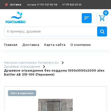
Астана
Астана +7 701 027 80 08
+7 775 863 05 25
0
Главная
Доставка
Карта сайта
О компании
Назад
СКИДКИ И АКЦИИ
Магазин сантехники fontanero.kz
Душевые ограждения
Душевое ограждение без поддона 1000х1000х2000 Alex
182
товаров
Baitler AB 215-100 (Германия)
ДЛЯ УМЫВАЛЬНИКА
Нет в наличии
649
товаров
ГИГИЕНИЧЕСКИЙ ДУШ