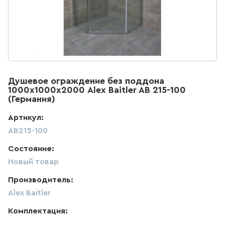
ДЛЯ КУХНИ
286
товаров
ДЛЯ КУХНИ С ВЫДВИЖНЫМ
ИЗЛИВОМ
Душевое ограждение без поддона
47
товаров
1000х1000х2000 Alex Baitler AB 215-100
(Германия)
ДЛЯ КУХНИ С ГИБКИМ
Артикул:
ИЗЛИВОМ
AB215-100
26
товаров
Состояние:
Новый товар
ДЛЯ КУХНИ С
ПОДКЛЮЧЕНИЕМ К ФИЛЬТРУ
Производитель:
ВОДЫ
Alex Baitler
141
товаров
Комплектация: