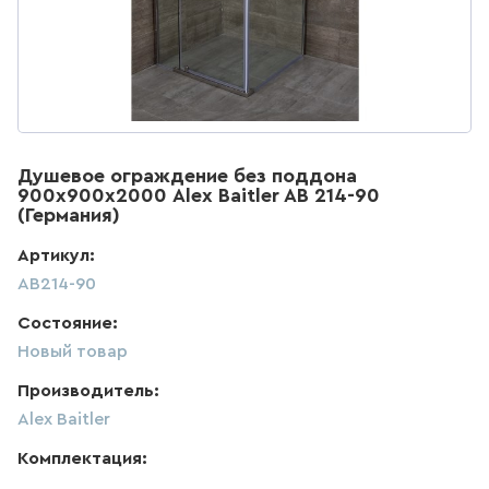
ДЛЯ КУХНИ
285
товаров
ДЛЯ КУХНИ С ВЫДВИЖНЫМ
ИЗЛИВОМ
Душевое ограждение без поддона
47
товаров
900х900х2000 Alex Baitler AB 214-90
(Германия)
ДЛЯ КУХНИ С ГИБКИМ
Артикул:
ИЗЛИВОМ
AB214-90
26
товаров
Состояние:
Новый товар
ДЛЯ КУХНИ С
ПОДКЛЮЧЕНИЕМ К ФИЛЬТРУ
Производитель:
ВОДЫ
Alex Baitler
141
товаров
Комплектация: