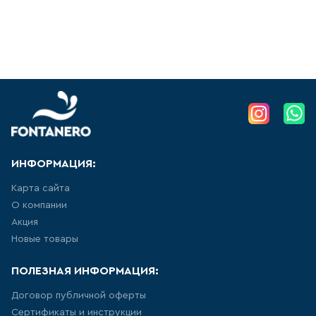
АКРИЛОВЫЕ ВАННЫ
271
товаров
СТАЛЬНЫЕ ВАННЫ
15
товаров
ВАННЫ ИЗ
ИНФОРМАЦИЯ:
САНТЕХНИЧЕСКОГО АКРИЛА
АБС/ПММА
Карта сайта
О компании
42
товаров
Акция
Новые товары
ЧУГУННЫЕ ВАННЫ
ПОЛЕЗНАЯ ИНФОРМАЦИЯ:
12
товаров
Договор публичной оферты
Сертификаты и инструкции
МРАМОРНЫЕ ВАННЫ