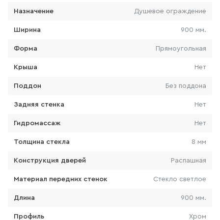
Назначение
Душевое ограждение
103
товаров
Ширина
900 мм.
КРАН ДЛЯ ПИТЬЕВОЙ ВОДЫ
Форма
Прямоугольная
0
товаров
Крыша
Нет
Поддон
Без поддона
ЛЕЙКА ДЛЯ БИДЕ
Задняя стенка
Нет
14
товаров
Гидромассаж
Нет
ВЫСОКИЙ СМЕСИТЕЛЬ ДЛЯ
Толщина стекла
8 мм
РАКОВИНЫ-ЧАШИ
Конструкция дверей
Распашная
157
товаров
Материал передних стенок
Стекло светлое
ЛЕЙКА ДЛЯ ДУША
Длина
900 мм.
103
товаров
Профиль
Хром