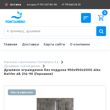
Астана
Астана +7 701 027 80 08
+7 775 863 05 25
0
Главная
Доставка
Карта сайта
О компании
Назад
СКИДКИ И АКЦИИ
Магазин сантехники fontanero.kz
Душевые ограждения
Душевое ограждение без поддона 900х900х2000 Alex
182
товаров
Baitler AB 214-90 (Германия)
ДЛЯ УМЫВАЛЬНИКА
Нет в наличии
645
товаров
ГИГИЕНИЧЕСКИЙ ДУШ