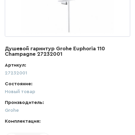
ДЛЯ КУХНИ
285
товаров
ДЛЯ КУХНИ С ВЫДВИЖНЫМ
ИЗЛИВОМ
Душевой гарнитур Grohe Euphoria 110
47
товаров
Champagne 27232001
Артикул:
ДЛЯ КУХНИ С ГИБКИМ
ИЗЛИВОМ
27232001
Состояние:
26
товаров
Новый товар
ДЛЯ КУХНИ С
Производитель:
ПОДКЛЮЧЕНИЕМ К ФИЛЬТРУ
ВОДЫ
Grohe
141
товаров
Комплектация: