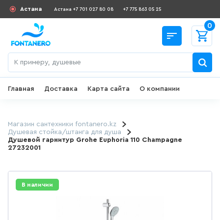
Астана
Астана +7 701 027 80 08
+7 775 863 05 25
0
Главная
Доставка
Карта сайта
О компании
Назад
СКИДКИ И АКЦИИ
Магазин сантехники fontanero.kz
Душевая стойка/штанга для душа
Душевой гарнитур Grohe Euphoria 110 Champagne
182
товаров
27232001
ДЛЯ УМЫВАЛЬНИКА
В наличии
645
товаров
ГИГИЕНИЧЕСКИЙ ДУШ