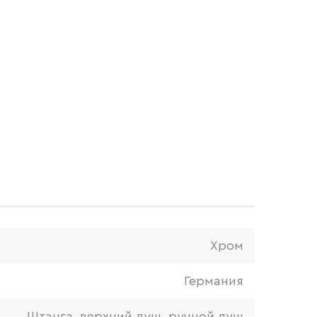
Хром
Германия
Штанга, верхний душ, ручной душ