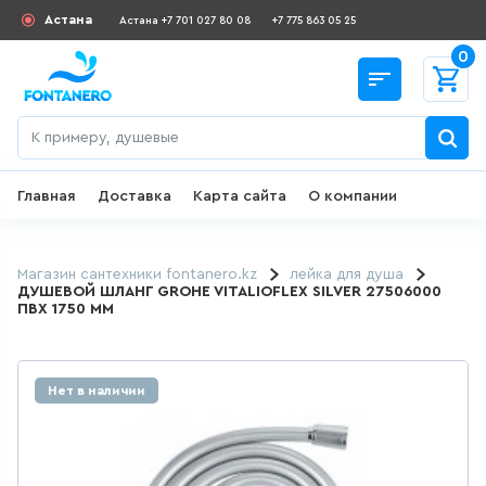
Астана
Астана +7 701 027 80 08
+7 775 863 05 25
0
Главная
Доставка
Карта сайта
О компании
Назад
СКИДКИ И АКЦИИ
Магазин сантехники fontanero.kz
лейка для душа
ДУШЕВОЙ ШЛАНГ GROHE VITALIOFLEX SILVER 27506000
ПВХ 1750 ММ
182
товаров
ДЛЯ УМЫВАЛЬНИКА
Нет в наличии
649
товаров
ГИГИЕНИЧЕСКИЙ ДУШ