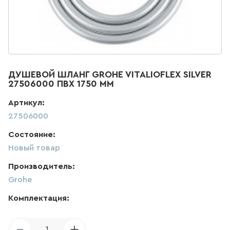
ДЛЯ КУХНИ
286
товаров
ДЛЯ КУХНИ С ВЫДВИЖНЫМ
ИЗЛИВОМ
ДУШЕВОЙ ШЛАНГ GROHE VITALIOFLEX SILVER
27506000 ПВХ 1750 ММ
47
товаров
Артикул:
27506000
ДЛЯ КУХНИ С ГИБКИМ
ИЗЛИВОМ
Состояние:
26
товаров
Новый товар
Производитель:
ДЛЯ КУХНИ С
ПОДКЛЮЧЕНИЕМ К ФИЛЬТРУ
Grohe
ВОДЫ
Комплектация:
141
товаров
1