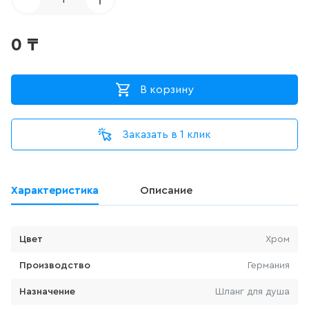
ДЛЯ ПИССУАРА
3
товаров
0
₸
ДЛЯ УНИТАЗА С ФУНКЦИЕЙ
БИДЕ
В корзину
0
товаров
Заказать в 1 клик
ДУШЕВАЯ СИСТЕМА
524
товаров
Характеристика
Описание
ДУШЕВАЯ СТОЙКА/ШТАНГА
ДЛЯ ДУША
Цвет
Хром
100
товаров
Производство
Германия
ДУШЕВОЙ ГАРНИТУР
Назначение
Шланг для душа
(ШТАНГА+ЛЕЙКА, БЕЗ
СМЕСИТЕЛЯ)