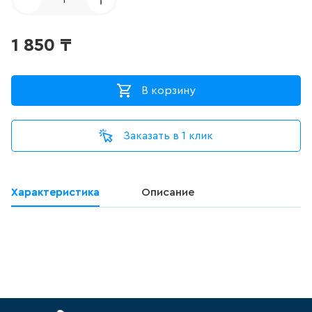
ДЛЯ ПИССУАРА
3
товаров
1 850
₸
ДЛЯ УНИТАЗА С ФУНКЦИЕЙ
БИДЕ
В корзину
0
товаров
Заказать в 1 клик
ДУШЕВАЯ СИСТЕМА
524
товаров
Характеристика
Описание
ДУШЕВАЯ СТОЙКА/ШТАНГА
ДЛЯ ДУША
100
товаров
ДУШЕВОЙ ГАРНИТУР
(ШТАНГА+ЛЕЙКА, БЕЗ
СМЕСИТЕЛЯ)