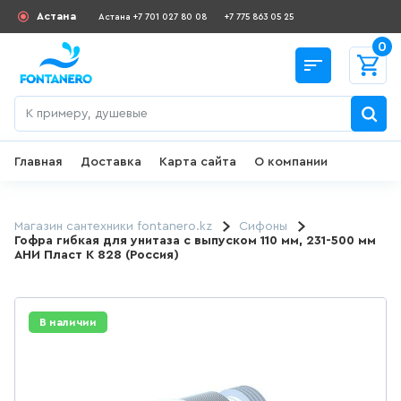
Астана
Астана +7 701 027 80 08
+7 775 863 05 25
0
Главная
Доставка
Карта сайта
О компании
Назад
СКИДКИ И АКЦИИ
Магазин сантехники fontanero.kz
Сифоны
Гофра гибкая для унитаза с выпуском 110 мм, 231-500 мм
АНИ Пласт К 828 (Россия)
182
товаров
ДЛЯ УМЫВАЛЬНИКА
В наличии
649
товаров
ГИГИЕНИЧЕСКИЙ ДУШ