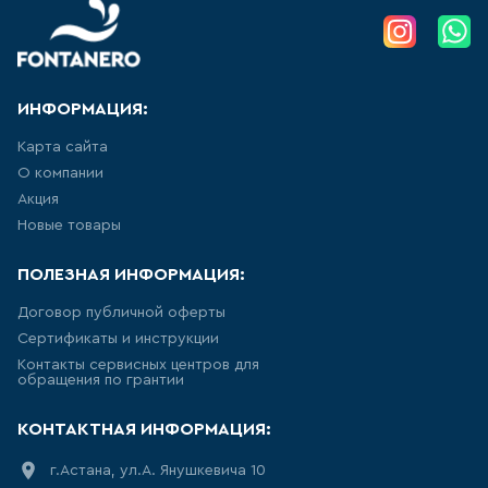
103
товаров
КРАН ДЛЯ ПИТЬЕВОЙ ВОДЫ
ИНФОРМАЦИЯ:
0
товаров
Карта сайта
О компании
Акция
ЛЕЙКА ДЛЯ БИДЕ
Новые товары
14
товаров
ПОЛЕЗНАЯ ИНФОРМАЦИЯ:
ВЫСОКИЙ СМЕСИТЕЛЬ ДЛЯ
Договор публичной оферты
РАКОВИНЫ-ЧАШИ
Сертификаты и инструкции
157
товаров
Контакты сервисных центров для
обращения по грантии
ЛЕЙКА ДЛЯ ДУША
КОНТАКТНАЯ ИНФОРМАЦИЯ:
103
товаров
г.Астана, ул.А. Янушкевича 10