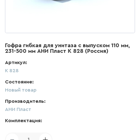
ДЛЯ КУХНИ
286
товаров
ДЛЯ КУХНИ С ВЫДВИЖНЫМ
ИЗЛИВОМ
Гофра гибкая для унитаза с выпуском 110 мм,
231-500 мм АНИ Пласт К 828 (Россия)
47
товаров
Артикул:
К 828
ДЛЯ КУХНИ С ГИБКИМ
ИЗЛИВОМ
Состояние:
26
товаров
Новый товар
Производитель:
ДЛЯ КУХНИ С
ПОДКЛЮЧЕНИЕМ К ФИЛЬТРУ
АНИ Пласт
ВОДЫ
Комплектация:
141
товаров
1