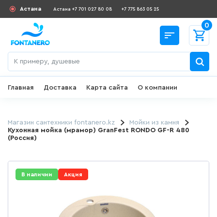
Астана
Астана +7 701 027 80 08
+7 775 863 05 25
0
Главная
Доставка
Карта сайта
О компании
Назад
СКИДКИ И АКЦИИ
Магазин сантехники fontanero.kz
Мойки из камня
Кухонная мойка (мрамор) GranFest RONDO GF-R 480
(Россия)
182
товаров
ДЛЯ УМЫВАЛЬНИКА
В наличии
Акция
649
товаров
ГИГИЕНИЧЕСКИЙ ДУШ