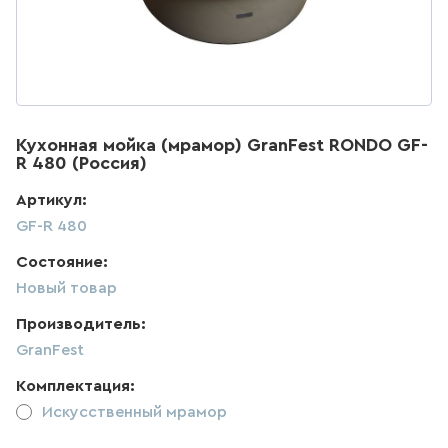
ДЛЯ КУХНИ
286
товаров
ДЛЯ КУХНИ С ВЫДВИЖНЫМ
ИЗЛИВОМ
Кухонная мойка (мрамор) GranFest RONDO GF-
R 480 (Россия)
47
товаров
Артикул:
GF-R 480
ДЛЯ КУХНИ С ГИБКИМ
ИЗЛИВОМ
Состояние:
26
товаров
Новый товар
Производитель:
ДЛЯ КУХНИ С
ПОДКЛЮЧЕНИЕМ К ФИЛЬТРУ
GranFest
ВОДЫ
Комплектация:
141
товаров
Искусственный мрамор