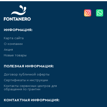
АКРИЛОВЫЕ ВАННЫ
277
товаров
ИНФОРМАЦИЯ:
СТАЛЬНЫЕ ВАННЫ
Карта сайта
15
товаров
О компании
Акция
ВАННЫ ИЗ
Новые товары
САНТЕХНИЧЕСКОГО АКРИЛА
АБС/ПММА
ПОЛЕЗНАЯ ИНФОРМАЦИЯ:
45
товаров
Договор публичной оферты
Сертификаты и инструкции
ЧУГУННЫЕ ВАННЫ
Контакты сервисных центров для
обращения по грантии
12
товаров
КОНТАКТНАЯ ИНФОРМАЦИЯ:
МРАМОРНЫЕ ВАННЫ