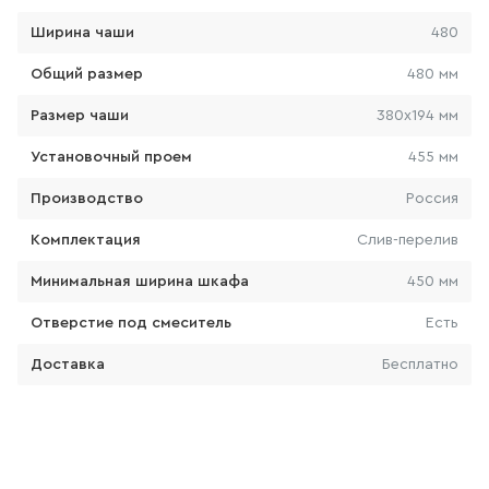
Ширина чаши
480
103
товаров
Общий размер
480 мм
КРАН ДЛЯ ПИТЬЕВОЙ ВОДЫ
Размер чаши
380х194 мм
0
товаров
Установочный проем
455 мм
Производство
Россия
ЛЕЙКА ДЛЯ БИДЕ
Комплектация
Слив-перелив
14
товаров
Минимальная ширина шкафа
450 мм
ВЫСОКИЙ СМЕСИТЕЛЬ ДЛЯ
РАКОВИНЫ-ЧАШИ
Отверстие под смеситель
Есть
157
товаров
Доставка
Бесплатно
ЛЕЙКА ДЛЯ ДУША
103
товаров