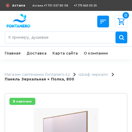
Астана
Астана +7 701 027 80 08
+7 775 863 05 25
0
Главная
Доставка
Карта сайта
О компании
Назад
СКИДКИ И АКЦИИ
Магазин сантехники fontanero.kz
Шкаф-зеркало
Панель Зеркальная + Полка, 800
182
товаров
ДЛЯ УМЫВАЛЬНИКА
В наличии
645
товаров
ГИГИЕНИЧЕСКИЙ ДУШ