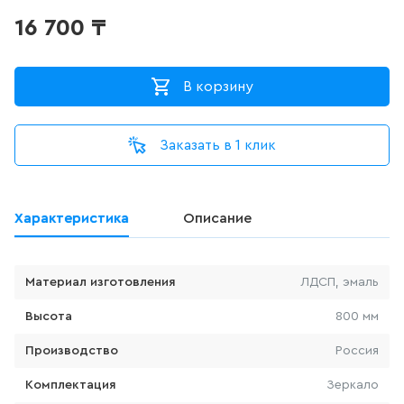
ДЛЯ ПИССУАРА
16 700
₸
3
товаров
В корзину
ДЛЯ УНИТАЗА С ФУНКЦИЕЙ
БИДЕ
0
товаров
Заказать в 1 клик
ДУШЕВАЯ СИСТЕМА
Характеристика
Описание
524
товаров
ДУШЕВАЯ СТОЙКА/ШТАНГА
Материал изготовления
ЛДСП, эмаль
ДЛЯ ДУША
Высота
800 мм
100
товаров
Производство
Россия
ДУШЕВОЙ ГАРНИТУР
Комплектация
Зеркало
(ШТАНГА+ЛЕЙКА, БЕЗ
СМЕСИТЕЛЯ)