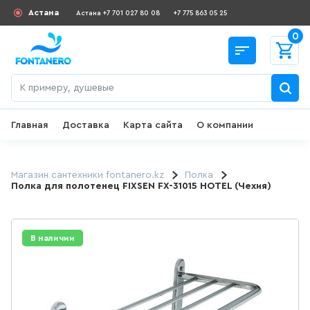
Астана
Астана +7 701 027 80 08
+7 775 863 05 25
0
Главная
Доставка
Карта сайта
О компании
Назад
СКИДКИ И АКЦИИ
Магазин сантехники fontanero.kz
Полка
Полка для полотенец FIXSEN FX-31015 HOTEL (Чехия)
182
товаров
ДЛЯ УМЫВАЛЬНИКА
В наличии
649
товаров
ГИГИЕНИЧЕСКИЙ ДУШ