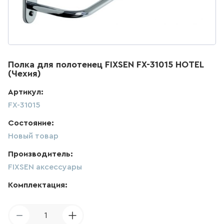
ДЛЯ КУХНИ
286
товаров
ДЛЯ КУХНИ С ВЫДВИЖНЫМ
Полка для полотенец FIXSEN FX-31015 HOTEL
ИЗЛИВОМ
(Чехия)
47
товаров
Артикул:
FX-31015
ДЛЯ КУХНИ С ГИБКИМ
ИЗЛИВОМ
Состояние:
Новый товар
26
товаров
Производитель:
FIXSEN аксессуары
ДЛЯ КУХНИ С
ПОДКЛЮЧЕНИЕМ К ФИЛЬТРУ
ВОДЫ
Комплектация:
141
товаров
1