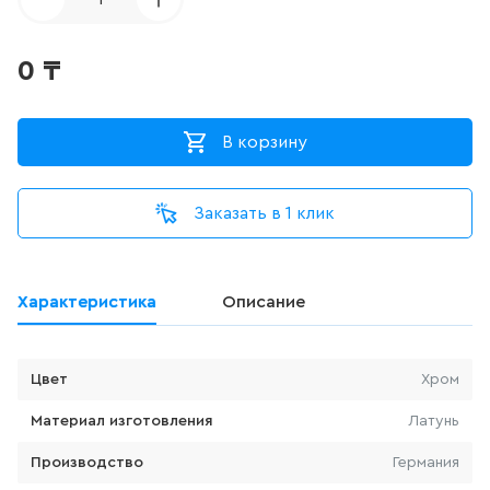
ДЛЯ ПИССУАРА
3
товаров
0
₸
ДЛЯ УНИТАЗА С ФУНКЦИЕЙ
БИДЕ
В корзину
0
товаров
Заказать в 1 клик
ДУШЕВАЯ СИСТЕМА
524
товаров
Характеристика
Описание
ДУШЕВАЯ СТОЙКА/ШТАНГА
ДЛЯ ДУША
Цвет
Хром
100
товаров
Материал изготовления
Латунь
ДУШЕВОЙ ГАРНИТУР
Производство
Германия
(ШТАНГА+ЛЕЙКА, БЕЗ
СМЕСИТЕЛЯ)