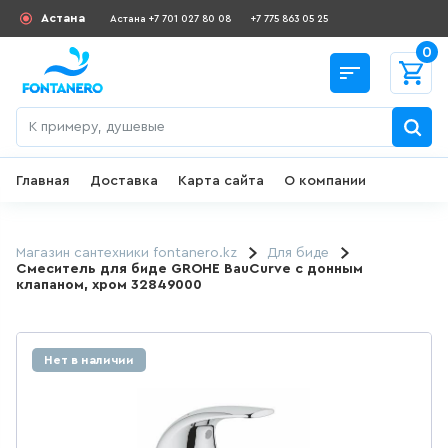
Астана
Астана +7 701 027 80 08
+7 775 863 05 25
0
Главная
Доставка
Карта сайта
О компании
Назад
СКИДКИ И АКЦИИ
Магазин сантехники fontanero.kz
Для биде
Смеситель для биде GROHE BauCurve с донным
клапаном, хром 32849000
182
товаров
ДЛЯ УМЫВАЛЬНИКА
Нет в наличии
645
товаров
ГИГИЕНИЧЕСКИЙ ДУШ