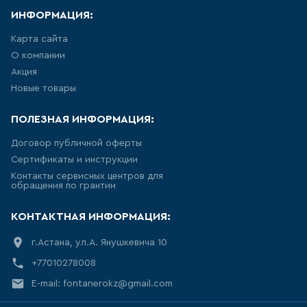
ИНФОРМАЦИЯ:
АКРИЛОВЫЕ ВАННЫ
Карта сайта
271
товаров
О компании
Акция
Новые товары
СТАЛЬНЫЕ ВАННЫ
15
товаров
ПОЛЕЗНАЯ ИНФОРМАЦИЯ:
Договор публичной оферты
ВАННЫ ИЗ
Сертификаты и инструкции
САНТЕХНИЧЕСКОГО АКРИЛА
АБС/ПММА
Контакты сервисных центров для
обращения по грантии
42
товаров
КОНТАКТНАЯ ИНФОРМАЦИЯ:
ЧУГУННЫЕ ВАННЫ
г.Астана, ул.А. Янушкевича 10
+77010278008
12
товаров
E-mail: fontanerokz@gmail.com
МРАМОРНЫЕ ВАННЫ