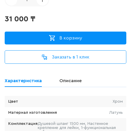
ДЛЯ ПИССУАРА
3
товаров
31 000
₸
ДЛЯ УНИТАЗА С ФУНКЦИЕЙ
БИДЕ
В корзину
0
товаров
Заказать в 1 клик
ДУШЕВАЯ СИСТЕМА
524
товаров
Характеристика
Описание
ДУШЕВАЯ СТОЙКА/ШТАНГА
ДЛЯ ДУША
Цвет
Хром
100
товаров
Материал изготовления
Латунь
ДУШЕВОЙ ГАРНИТУР
Комплектация
Душевой шланг 1500 мм, Настенное
(ШТАНГА+ЛЕЙКА, БЕЗ
крепление для лейки, 1-функциональная
СМЕСИТЕЛЯ)