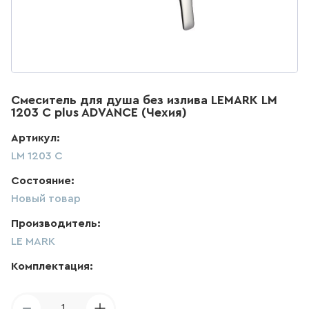
ДЛЯ КУХНИ
285
товаров
ДЛЯ КУХНИ С ВЫДВИЖНЫМ
ИЗЛИВОМ
Смеситель для душа без излива LEMARK LM
1203 C plus ADVANCE (Чехия)
47
товаров
Артикул:
LM 1203 C
ДЛЯ КУХНИ С ГИБКИМ
ИЗЛИВОМ
Состояние:
26
товаров
Новый товар
Производитель:
ДЛЯ КУХНИ С
ПОДКЛЮЧЕНИЕМ К ФИЛЬТРУ
LE MARK
ВОДЫ
Комплектация:
141
товаров
1