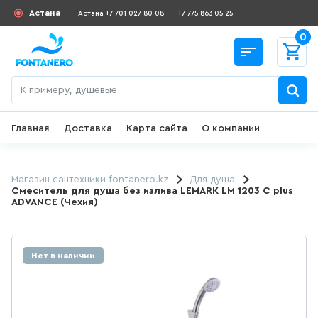
Астана
Астана +7 701 027 80 08
+7 775 863 05 25
0
Главная
Доставка
Карта сайта
О компании
Назад
СКИДКИ И АКЦИИ
Магазин сантехники fontanero.kz
Для душа
Смеситель для душа без излива LEMARK LM 1203 C plus
ADVANCE (Чехия)
182
товаров
ДЛЯ УМЫВАЛЬНИКА
Нет в наличии
645
товаров
ГИГИЕНИЧЕСКИЙ ДУШ