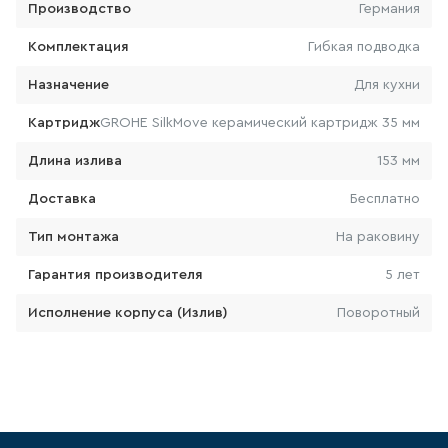
Производство
Германия
103
товаров
Комплектация
Гибкая подводка
Назначение
Для кухни
КРАН ДЛЯ ПИТЬЕВОЙ ВОДЫ
Картридж
GROHE SilkMove керамический картридж 35 мм
0
товаров
Длина излива
153 мм
ЛЕЙКА ДЛЯ БИДЕ
Доставка
Бесплатно
14
товаров
Тип монтажа
На раковину
Гарантия производителя
5 лет
ВЫСОКИЙ СМЕСИТЕЛЬ ДЛЯ
РАКОВИНЫ-ЧАШИ
Исполнение корпуса (Излив)
Поворотный
157
товаров
ЛЕЙКА ДЛЯ ДУША
103
товаров