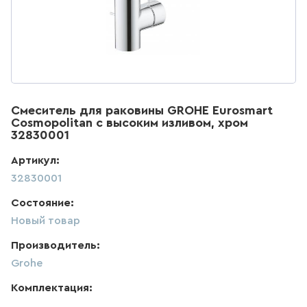
ДЛЯ КУХНИ
285
товаров
ДЛЯ КУХНИ С ВЫДВИЖНЫМ
ИЗЛИВОМ
Смеситель для раковины GROHE Eurosmart
47
товаров
Cosmopolitan с высоким изливом, хром
32830001
ДЛЯ КУХНИ С ГИБКИМ
Артикул:
ИЗЛИВОМ
32830001
26
товаров
Состояние:
Новый товар
ДЛЯ КУХНИ С
ПОДКЛЮЧЕНИЕМ К ФИЛЬТРУ
Производитель:
ВОДЫ
Grohe
141
товаров
Комплектация: