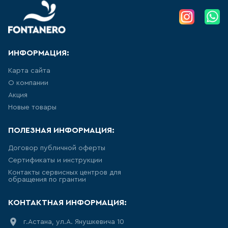
АКРИЛОВЫЕ ВАННЫ
271
товаров
ИНФОРМАЦИЯ:
СТАЛЬНЫЕ ВАННЫ
Карта сайта
О компании
15
товаров
Акция
Новые товары
ВАННЫ ИЗ
САНТЕХНИЧЕСКОГО АКРИЛА
АБС/ПММА
ПОЛЕЗНАЯ ИНФОРМАЦИЯ:
Договор публичной оферты
42
товаров
Сертификаты и инструкции
Контакты сервисных центров для
ЧУГУННЫЕ ВАННЫ
обращения по грантии
12
товаров
КОНТАКТНАЯ ИНФОРМАЦИЯ:
г.Астана, ул.А. Янушкевича 10
МРАМОРНЫЕ ВАННЫ