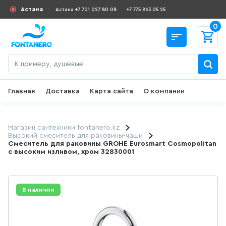
Астана
Астана +7 701 027 80 08
+7 775 863 05 25
0
Главная
Доставка
Карта сайта
О компании
Назад
СКИДКИ И АКЦИИ
Магазин сантехники fontanero.kz
Высокий смеситель для раковины-чаши
Смеситель для раковины GROHE Eurosmart Cosmopolitan
182
товаров
с высоким изливом, хром 32830001
ДЛЯ УМЫВАЛЬНИКА
В наличии
645
товаров
ГИГИЕНИЧЕСКИЙ ДУШ