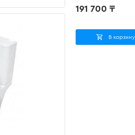
191 700
₸
В корзину