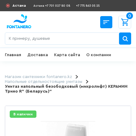
Астана
Астана +7 701 027 80 08
+7 775 863 05 25
0
Главная
Доставка
Карта сайта
О компании
Назад
СКИДКИ И АКЦИИ
Магазин сантехники fontanero.kz
Напольные отдельностоящие унитазы
Унитаз напольный безободковый (микролифт) КЕРАМИН
182
товаров
Трино R" (Беларусь)"
ДЛЯ УМЫВАЛЬНИКА
В наличии
649
товаров
ГИГИЕНИЧЕСКИЙ ДУШ