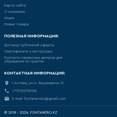
Карта сайта
АКРИЛОВЫЕ ВАННЫ
О компании
Акция
277
товаров
Новые товары
СТАЛЬНЫЕ ВАННЫ
ПОЛЕЗНАЯ ИНФОРМАЦИЯ:
15
товаров
Договор публичной оферты
Сертификаты и инструкции
Контакты сервисных центров для
ВАННЫ ИЗ
обращения по грантии
САНТЕХНИЧЕСКОГО АКРИЛА
АБС/ПММА
КОНТАКТНАЯ ИНФОРМАЦИЯ:
45
товаров
г.Астана, ул.А. Янушкевича 10
+77010278008
ЧУГУННЫЕ ВАННЫ
E-mail: fontanerokz@gmail.com
12
товаров
© 2018 - 2026. FONTANERO.KZ
МРАМОРНЫЕ ВАННЫ