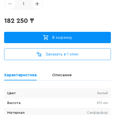
ДЛЯ ПИССУАРА
1
3
товаров
182 250
₸
ДЛЯ УНИТАЗА С ФУНКЦИЕЙ
БИДЕ
В корзину
0
товаров
Заказать в 1 клик
ДУШЕВАЯ СИСТЕМА
524
товаров
Характеристика
Описание
ДУШЕВАЯ СТОЙКА/ШТАНГА
ДЛЯ ДУША
100
товаров
Цвет
Белый
Высота
815 мм
ДУШЕВОЙ ГАРНИТУР
(ШТАНГА+ЛЕЙКА, БЕЗ
Материал
Санфарфор
СМЕСИТЕЛЯ)