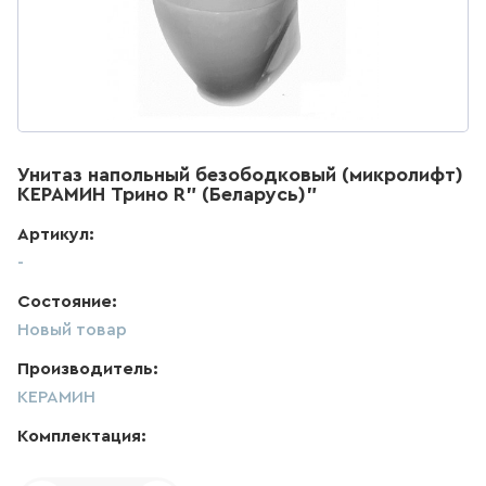
ДЛЯ КУХНИ
286
товаров
ДЛЯ КУХНИ С ВЫДВИЖНЫМ
ИЗЛИВОМ
Унитаз напольный безободковый (микролифт)
47
товаров
КЕРАМИН Трино R" (Беларусь)"
Артикул:
ДЛЯ КУХНИ С ГИБКИМ
ИЗЛИВОМ
-
Состояние:
26
товаров
Новый товар
ДЛЯ КУХНИ С
Производитель:
ПОДКЛЮЧЕНИЕМ К ФИЛЬТРУ
ВОДЫ
КЕРАМИН
141
товаров
Комплектация: