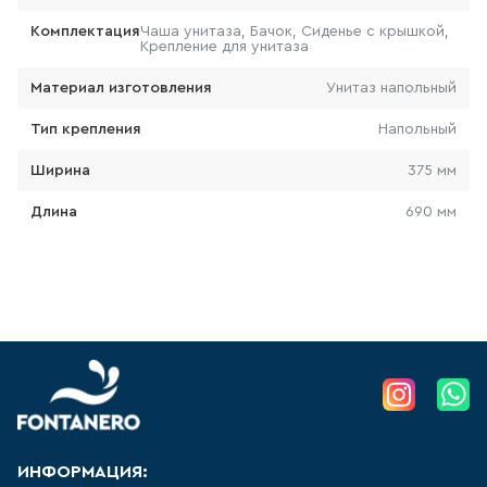
Комплектация
Чаша унитаза, Бачок, Сиденье с крышкой,
103
товаров
Крепление для унитаза
Материал изготовления
Унитаз напольный
КРАН ДЛЯ ПИТЬЕВОЙ ВОДЫ
Тип крепления
Напольный
0
товаров
Ширина
375 мм
ЛЕЙКА ДЛЯ БИДЕ
Длина
690 мм
14
товаров
ВЫСОКИЙ СМЕСИТЕЛЬ ДЛЯ
РАКОВИНЫ-ЧАШИ
157
товаров
ЛЕЙКА ДЛЯ ДУША
103
товаров
ИНФОРМАЦИЯ: