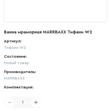
ДЛЯ КУХНИ
286
товаров
ДЛЯ КУХНИ С ВЫДВИЖНЫМ
Ванна мраморная MARRBAXX Тифани W2
ИЗЛИВОМ
Артикул:
47
товаров
Тифани W2
Состояние:
ДЛЯ КУХНИ С ГИБКИМ
ИЗЛИВОМ
Новый товар
26
товаров
Производитель:
MARRBAXX
ДЛЯ КУХНИ С
ПОДКЛЮЧЕНИЕМ К ФИЛЬТРУ
Комплектация:
ВОДЫ
141
товаров
1