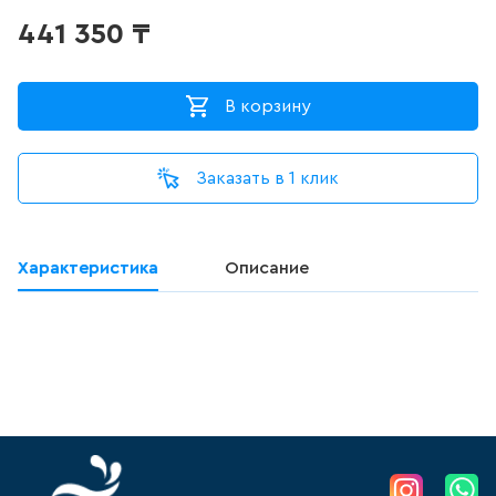
ДЛЯ ПИССУАРА
441 350
₸
3
товаров
В корзину
ДЛЯ УНИТАЗА С ФУНКЦИЕЙ
БИДЕ
0
товаров
Заказать в 1 клик
ДУШЕВАЯ СИСТЕМА
Характеристика
Описание
524
товаров
ДУШЕВАЯ СТОЙКА/ШТАНГА
ДЛЯ ДУША
100
товаров
ДУШЕВОЙ ГАРНИТУР
(ШТАНГА+ЛЕЙКА, БЕЗ
СМЕСИТЕЛЯ)