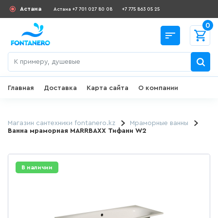
Астана
Астана +7 701 027 80 08
+7 775 863 05 25
0
Главная
Доставка
Карта сайта
О компании
Назад
СКИДКИ И АКЦИИ
Магазин сантехники fontanero.kz
Мраморные ванны
Ванна мраморная MARRBAXX Тифани W2
182
товаров
ДЛЯ УМЫВАЛЬНИКА
В наличии
649
товаров
ГИГИЕНИЧЕСКИЙ ДУШ