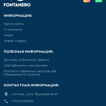
103
товаров
ИНФОРМАЦИЯ:
КРАН ДЛЯ ПИТЬЕВОЙ ВОДЫ
Карта сайта
О компании
0
товаров
Акция
Новые товары
ЛЕЙКА ДЛЯ БИДЕ
ПОЛЕЗНАЯ ИНФОРМАЦИЯ:
14
товаров
Договор публичной оферты
Сертификаты и инструкции
ВЫСОКИЙ СМЕСИТЕЛЬ ДЛЯ
РАКОВИНЫ-ЧАШИ
Контакты сервисных центров для
обращения по грантии
157
товаров
КОНТАКТНАЯ ИНФОРМАЦИЯ:
ЛЕЙКА ДЛЯ ДУША
г.Астана, ул.А. Янушкевича 10
+77010278008
103
товаров