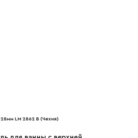
28мм LM 2862 B (Чехия)
ль для ванны с верхней