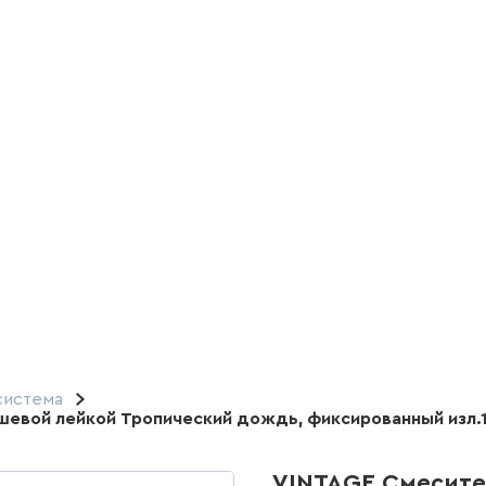
система
шевой лейкой Тропический дождь, фиксированный изл.1
VINTAGE Смесите