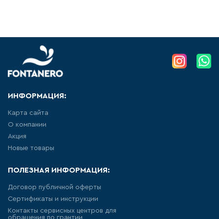
103
товаров
КРАН ДЛЯ ПИТЬЕВОЙ ВОДЫ
0
товаров
ЛЕЙКА ДЛЯ БИДЕ
ИНФОРМАЦИЯ:
14
товаров
Карта сайта
О компании
Акция
ВЫСОКИЙ СМЕСИТЕЛЬ ДЛЯ
РАКОВИНЫ-ЧАШИ
Новые товары
157
товаров
ПОЛЕЗНАЯ ИНФОРМАЦИЯ:
Договор публичной оферты
ЛЕЙКА ДЛЯ ДУША
Сертификаты и инструкции
103
товаров
Контакты сервисных центров для
обращения по грантии