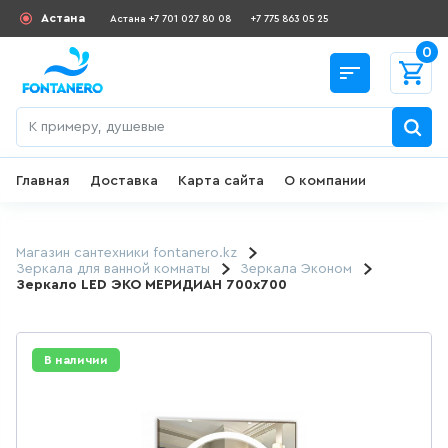
Астана
Астана +7 701 027 80 08
+7 775 863 05 25
0
Главная
Доставка
Карта сайта
О компании
Назад
СКИДКИ И АКЦИИ
Магазин сантехники fontanero.kz
Зеркала для ванной комнаты
Зеркала Эконом
Зеркало LED ЭКО МЕРИДИАН 700х700
182
товаров
ДЛЯ УМЫВАЛЬНИКА
В наличии
645
товаров
ГИГИЕНИЧЕСКИЙ ДУШ