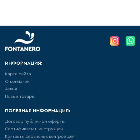
103
товаров
КРАН ДЛЯ ПИТЬЕВОЙ ВОДЫ
0
товаров
ЛЕЙКА ДЛЯ БИДЕ
ИНФОРМАЦИЯ:
14
товаров
Карта сайта
О компании
ВЫСОКИЙ СМЕСИТЕЛЬ ДЛЯ
Акция
РАКОВИНЫ-ЧАШИ
Новые товары
157
товаров
ПОЛЕЗНАЯ ИНФОРМАЦИЯ:
ЛЕЙКА ДЛЯ ДУША
Договор публичной оферты
Сертификаты и инструкции
103
товаров
Контакты сервисных центров для