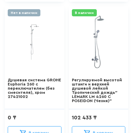
20,2 см
950-1570 мм
АКРИЛОВЫЕ ВАННЫ
200 мм
Нет в наличии
В наличии
965-1380 мм
271
товаров
202 мм
205 мм
СТАЛЬНЫЕ ВАННЫ
206 мм
15
товаров
207 мм
ВАННЫ ИЗ
САНТЕХНИЧЕСКОГО АКРИЛА
210 мм
АБС/ПММА
Душевая система GROHE
Регулируемой высотой
214 мм
Euphoria 260 с
штанги и верхней
42
товаров
переключателем (без
душевой лейкой
смесителя), хром
Тропический дождь"
245 мм
27421002
LEMARK LM 4260 C
POSEIDON (Чехия)"
ЧУГУННЫЕ ВАННЫ
26,8 см
12
товаров
0 ₸
102 433 ₸
285 мм
29,5 см
МРАМОРНЫЕ ВАННЫ