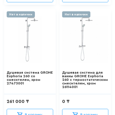
ШТОРКИ СТЕКЛЯННЫЕ
Нет в наличии
Нет в наличии
18
товаров
НАПОЛЬНЫЕ
ОТДЕЛЬНОСТОЯЩИЕ
УНИТАЗЫ
66
товаров
НАПОЛЬНЫЕ ПРИСТАВНЫЕ
УНИТАЗЫ
Душевая система GROHE
Душевая система для
41
Euphoria 260 со
товаров
ванны GROHE Euphoria
смесителем, хром
260 с термостатическим
27473001
смесителем, хром
26114001
ПОДВЕСНЫЕ УНИТАЗЫ
183
261 000 ₸
товаров
0 ₸
В корзину
В корзину