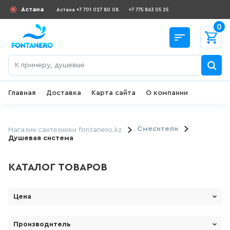
Астана
Астана +7 701 027 80 08
+7 775 863 05 25
0
Главная
Доставка
Карта сайта
О компании
Назад
СКИДКИ И АКЦИИ
Смесители
Магазин сантехники fontanero.kz
Душевая система
182
товаров
КАТАЛОГ ТОВАРОВ
ДЛЯ УМЫВАЛЬНИКА
Цена
645
товаров
От
До
Производитель
ГИГИЕНИЧЕСКИЙ ДУШ