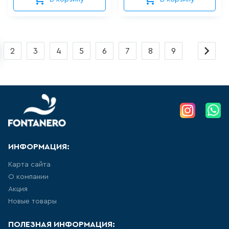
УНИТАЗ ПРИСТАВНОЙ
НАПОЛЬНЫЙ, ДЛЯ МОНТАЖА С
СИСТЕМОЙ ИНСТАЛЛЯЦИИ
8
товаров
2
3
4
5
6
7
8
9
ПОДВЕСНЫЕ БИДЕ
28
товаров
НАПОЛЬНЫЕ БИДЕ
10
товаров
ИНФОРМАЦИЯ:
ПИССУАРЫ
Карта сайта
О компании
5
товаров
Акция
Новые товары
РАКОВИНА ВСТРАИВАЕМАЯ В
СТОЛЕШНИЦУ
ПОЛЕЗНАЯ ИНФОРМАЦИЯ: