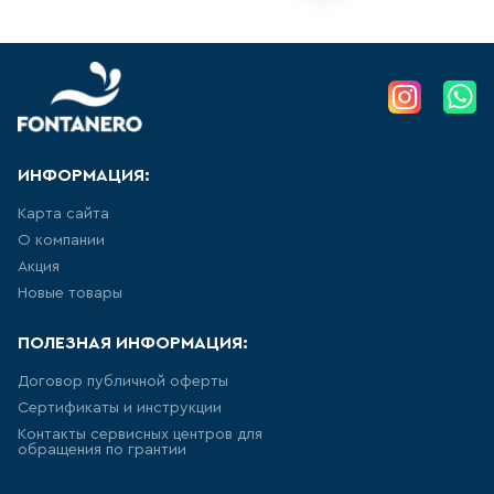
УНИТАЗ ПРИСТАВНОЙ
НАПОЛЬНЫЙ, ДЛЯ МОНТАЖА С
СИСТЕМОЙ ИНСТАЛЛЯЦИИ
8
товаров
ПОДВЕСНЫЕ БИДЕ
ИНФОРМАЦИЯ:
28
товаров
Карта сайта
НАПОЛЬНЫЕ БИДЕ
О компании
Акция
10
товаров
Новые товары
ПОЛЕЗНАЯ ИНФОРМАЦИЯ:
ПИССУАРЫ
Договор публичной оферты
5
товаров
Сертификаты и инструкции
Контакты сервисных центров для
обращения по грантии
РАКОВИНА ВСТРАИВАЕМАЯ В
СТОЛЕШНИЦУ