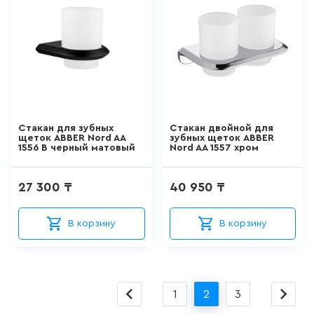
ШТОРКИ СТЕКЛЯННЫЕ
18
товаров
НАПОЛЬНЫЕ
ОТДЕЛЬНОСТОЯЩИЕ
УНИТАЗЫ
Стакан для зубных
Стакан двойной для
66
товаров
щеток ABBER Nord AA
зубных щеток ABBER
1556 B черный матовый
Nord AA 1557 хром
НАПОЛЬНЫЕ ПРИСТАВНЫЕ
УНИТАЗЫ
27 300 ₸
40 950 ₸
41
товаров
В корзину
В корзину
ПОДВЕСНЫЕ УНИТАЗЫ
183
товаров
1
2
3