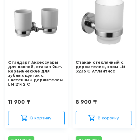
ДЛЯ КУХНИ
285
товаров
ДЛЯ КУХНИ С ВЫДВИЖНЫМ
ИЗЛИВОМ
47
товаров
Стандарт Аксессуары
Стакан стеклянный с
для ванной, стакан 2шт.
держателем, хром LM
керамические для
3236 C Атлантисс
ДЛЯ КУХНИ С ГИБКИМ
ИЗЛИВОМ
зубных щеток с
настенным держателем
LM 2142 С
26
товаров
11 900 ₸
8 900 ₸
ДЛЯ КУХНИ С
ПОДКЛЮЧЕНИЕМ К ФИЛЬТРУ
ВОДЫ
В корзину
В корзину
141
товаров
В наличии
В наличии