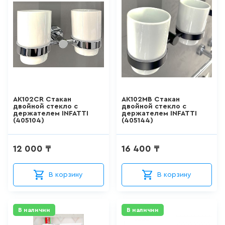
АКРИЛОВЫЕ ВАННЫ
271
товаров
СТАЛЬНЫЕ ВАННЫ
15
товаров
AK102CR Стакан
AK102MB Стакан
двойной стекло с
двойной стекло с
держателем INFATTI
держателем INFATTI
ВАННЫ ИЗ
(405104)
(405144)
САНТЕХНИЧЕСКОГО АКРИЛА
АБС/ПММА
42
товаров
12 000 ₸
16 400 ₸
В корзину
В корзину
ЧУГУННЫЕ ВАННЫ
12
товаров
В наличии
В наличии
МРАМОРНЫЕ ВАННЫ