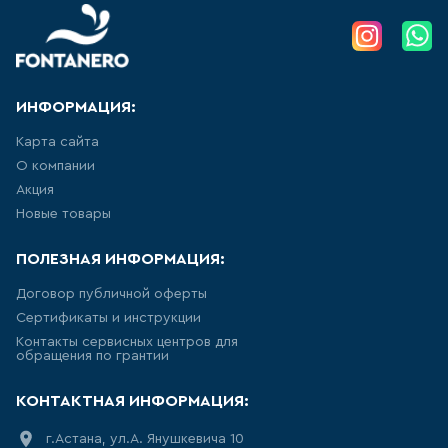
УНИТАЗ ПРИСТАВНОЙ
НАПОЛЬНЫЙ, ДЛЯ МОНТАЖА С
СИСТЕМОЙ ИНСТАЛЛЯЦИИ
8
товаров
ИНФОРМАЦИЯ:
ПОДВЕСНЫЕ БИДЕ
Карта сайта
28
товаров
О компании
Акция
Новые товары
НАПОЛЬНЫЕ БИДЕ
10
товаров
ПОЛЕЗНАЯ ИНФОРМАЦИЯ:
Договор публичной оферты
ПИССУАРЫ
Сертификаты и инструкции
Контакты сервисных центров для
5
товаров
обращения по грантии
КОНТАКТНАЯ ИНФОРМАЦИЯ:
РАКОВИНА ВСТРАИВАЕМАЯ В
СТОЛЕШНИЦУ
г.Астана, ул.А. Янушкевича 10