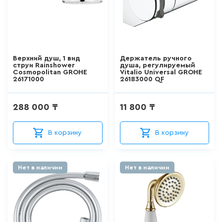
15
товаров
КВАРИЛОВЫЕ ВАННЫ
Верхний душ, 1 вид
Держатель ручного
струи Rainshower
душа, регулируемый
0
товаров
Cosmopolitan GROHE
Vitalio Universal GROHE
26171000
26183000 QF
ДУШЕВЫЕ КАБИНЫ
288 000 ₸
11 800 ₸
26
товаров
В корзину
В корзину
ДУШЕВЫЕ ОГРАЖДЕНИЯ
127
товаров
Нет в наличии
Нет в наличии
ПОДДОНЫ
0
товаров