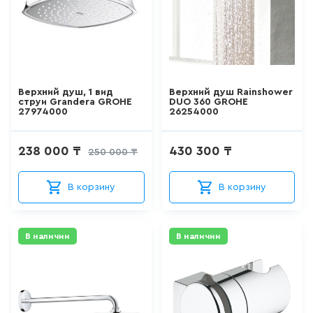
АКРИЛОВЫЕ ВАННЫ
271
товаров
Верхний душ, 1 вид
Верхний душ Rainshower
СТАЛЬНЫЕ ВАННЫ
струи Grandera GROHE
DUO 360 GROHE
27974000
26254000
15
товаров
238 000 ₸
430 300 ₸
250 000 ₸
ВАННЫ ИЗ
САНТЕХНИЧЕСКОГО АКРИЛА
АБС/ПММА
В корзину
В корзину
42
товаров
В наличии
В наличии
ЧУГУННЫЕ ВАННЫ
12
товаров
МРАМОРНЫЕ ВАННЫ