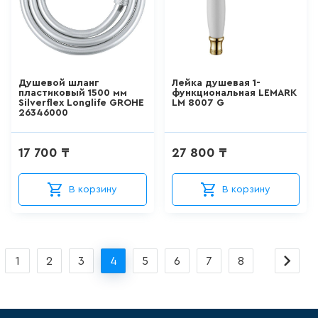
ШТОРКИ СТЕКЛЯННЫЕ
18
товаров
Душевой шланг
Лейка душевая 1-
НАПОЛЬНЫЕ
пластиковый 1500 мм
функциональная LEMARK
ОТДЕЛЬНОСТОЯЩИЕ
Silverflex Longlife GROHE
LM 8007 G
УНИТАЗЫ
26346000
66
товаров
17 700 ₸
27 800 ₸
НАПОЛЬНЫЕ ПРИСТАВНЫЕ
УНИТАЗЫ
В корзину
В корзину
41
товаров
ПОДВЕСНЫЕ УНИТАЗЫ
1
2
3
4
5
6
7
8
183
товаров