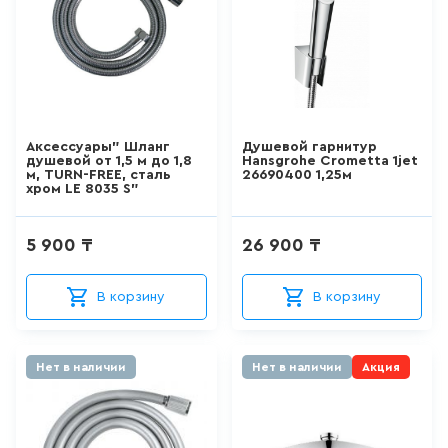
ДЛЯ ПИССУАРА
3
товаров
ДЛЯ УНИТАЗА С ФУНКЦИЕЙ
БИДЕ
Аксессуары" Шланг
Душевой гарнитур
0
товаров
душевой от 1,5 м до 1,8
Hansgrohe Crometta 1jet
м, TURN-FREE, сталь
26690400 1,25м
хром LE 8035 S"
ДУШЕВАЯ СИСТЕМА
5 900 ₸
26 900 ₸
524
товаров
В корзину
В корзину
ДУШЕВАЯ СТОЙКА/ШТАНГА
ДЛЯ ДУША
100
товаров
Нет в наличии
Нет в наличии
Акция
ДУШЕВОЙ ГАРНИТУР
(ШТАНГА+ЛЕЙКА, БЕЗ
СМЕСИТЕЛЯ)