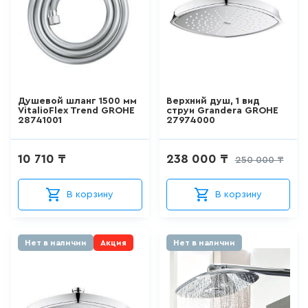
103
товаров
КРАН ДЛЯ ПИТЬЕВОЙ ВОДЫ
0
товаров
Душевой шланг 1500 мм
Верхний душ, 1 вид
VitalioFlex Trend GROHE
струи Grandera GROHE
28741001
27974000
ЛЕЙКА ДЛЯ БИДЕ
14
товаров
10 710 ₸
238 000 ₸
250 000 ₸
ВЫСОКИЙ СМЕСИТЕЛЬ ДЛЯ
В корзину
В корзину
РАКОВИНЫ-ЧАШИ
157
товаров
Нет в наличии
Акция
Нет в наличии
ЛЕЙКА ДЛЯ ДУША
103
товаров