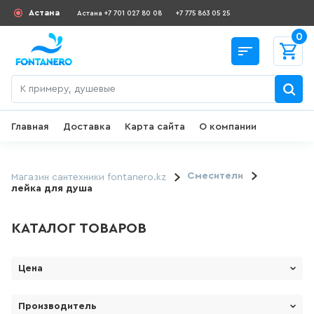
Астана
Астана +7 701 027 80 08
+7 775 863 05 25
0
Главная
Доставка
Карта сайта
О компании
Назад
СКИДКИ И АКЦИИ
Смесители
Магазин сантехники fontanero.kz
лейка для душа
182
товаров
КАТАЛОГ ТОВАРОВ
ДЛЯ УМЫВАЛЬНИКА
Цена
645
товаров
От
До
Производитель
ГИГИЕНИЧЕСКИЙ ДУШ