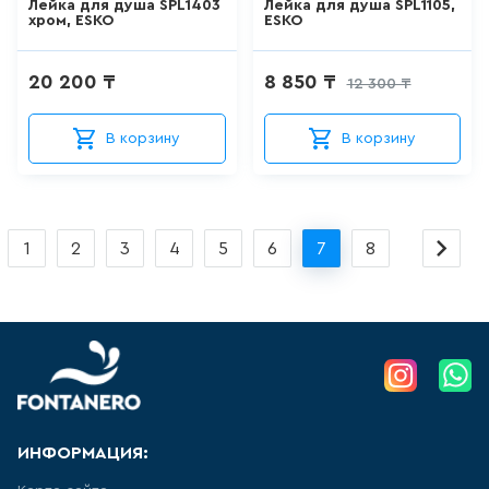
Лейка для душа SPL1403
Лейка для душа SPL1105,
хром, ESKO
ESKO
ШТОРКИ СТЕКЛЯННЫЕ
18
товаров
20 200 ₸
8 850 ₸
12 300 ₸
НАПОЛЬНЫЕ
В корзину
В корзину
ОТДЕЛЬНОСТОЯЩИЕ
УНИТАЗЫ
66
товаров
1
2
3
4
5
6
7
8
НАПОЛЬНЫЕ ПРИСТАВНЫЕ
УНИТАЗЫ
41
товаров
ПОДВЕСНЫЕ УНИТАЗЫ
183
товаров
ИНФОРМАЦИЯ: