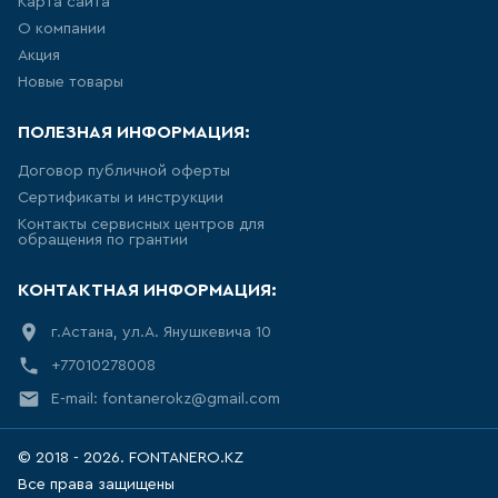
УНИТАЗ ПРИСТАВНОЙ
Карта сайта
НАПОЛЬНЫЙ, ДЛЯ МОНТАЖА С
СИСТЕМОЙ ИНСТАЛЛЯЦИИ
О компании
Акция
8
товаров
Новые товары
ПОЛЕЗНАЯ ИНФОРМАЦИЯ:
ПОДВЕСНЫЕ БИДЕ
Договор публичной оферты
28
товаров
Сертификаты и инструкции
Контакты сервисных центров для
обращения по грантии
НАПОЛЬНЫЕ БИДЕ
10
товаров
КОНТАКТНАЯ ИНФОРМАЦИЯ:
г.Астана, ул.А. Янушкевича 10
ПИССУАРЫ
+77010278008
5
товаров
E-mail: fontanerokz@gmail.com
РАКОВИНА ВСТРАИВАЕМАЯ В
© 2018 - 2026. FONTANERO.KZ
СТОЛЕШНИЦУ
Все права защищены