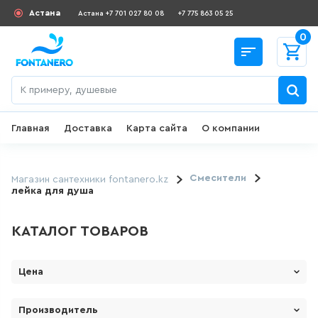
Астана
Астана +7 701 027 80 08
+7 775 863 05 25
0
Главная
Доставка
Карта сайта
О компании
Назад
СКИДКИ И АКЦИИ
Смесители
Магазин сантехники fontanero.kz
лейка для душа
182
товаров
КАТАЛОГ ТОВАРОВ
ДЛЯ УМЫВАЛЬНИКА
Цена
645
товаров
От
До
Производитель
ГИГИЕНИЧЕСКИЙ ДУШ