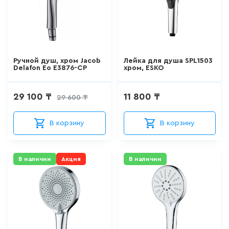
ДЛЯ ПИССУАРА
3
товаров
ДЛЯ УНИТАЗА С ФУНКЦИЕЙ
БИДЕ
Ручной душ, хром Jacob
Лейка для душа SPL1503
Delafon Eo E3876-CP
хром, ESKO
0
товаров
29 100 ₸
11 800 ₸
29 600 ₸
ДУШЕВАЯ СИСТЕМА
В корзину
В корзину
524
товаров
ДУШЕВАЯ СТОЙКА/ШТАНГА
В наличии
Акция
В наличии
ДЛЯ ДУША
100
товаров
ДУШЕВОЙ ГАРНИТУР
(ШТАНГА+ЛЕЙКА, БЕЗ
СМЕСИТЕЛЯ)