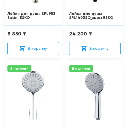
АКРИЛОВЫЕ ВАННЫ
Лейка для душа SPL953
Лейка для душа
Satin, ESKO
SPL1403SQ хром ESKO
271
товаров
8 850 ₸
24 200 ₸
СТАЛЬНЫЕ ВАННЫ
В корзину
В корзину
15
товаров
ВАННЫ ИЗ
САНТЕХНИЧЕСКОГО АКРИЛА
В наличии
В наличии
АБС/ПММА
42
товаров
ЧУГУННЫЕ ВАННЫ
12
товаров
МРАМОРНЫЕ ВАННЫ