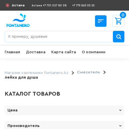
Астана
Астана +7 701 027 80 08
+7 775 863 05 25
0
Главная
Доставка
Карта сайта
О компании
Назад
СКИДКИ И АКЦИИ
Смесители
Магазин сантехники fontanero.kz
лейка для душа
182
товаров
КАТАЛОГ ТОВАРОВ
ДЛЯ УМЫВАЛЬНИКА
Цена
645
товаров
От
До
Производитель
ГИГИЕНИЧЕСКИЙ ДУШ