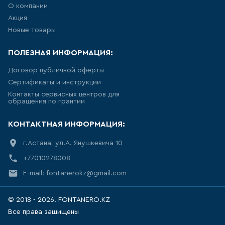
УНИТАЗ ПРИСТАВНОЙ
О компании
НАПОЛЬНЫЙ, ДЛЯ МОНТАЖА С
СИСТЕМОЙ ИНСТАЛЛЯЦИИ
Акция
Новые товары
8
товаров
ПОЛЕЗНАЯ ИНФОРМАЦИЯ:
ПОДВЕСНЫЕ БИДЕ
Договор публичной оферты
28
товаров
Сертификаты и инструкции
Контакты сервисных центров для
обращения по грантии
НАПОЛЬНЫЕ БИДЕ
КОНТАКТНАЯ ИНФОРМАЦИЯ:
10
товаров
г.Астана, ул.А. Янушкевича 10
ПИССУАРЫ
+77010278008
E-mail: fontanerokz@gmail.com
5
товаров
© 2018 - 2026. FONTANERO.KZ
РАКОВИНА ВСТРАИВАЕМАЯ В
СТОЛЕШНИЦУ
Все права защищены