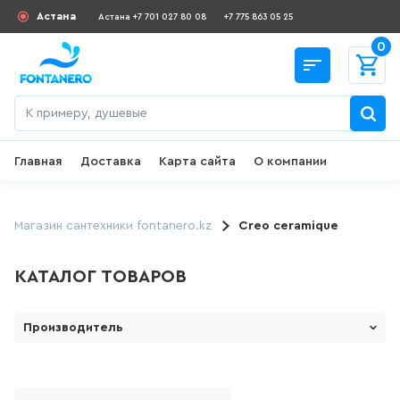
Астана
Астана +7 701 027 80 08
+7 775 863 05 25
0
Главная
Доставка
Карта сайта
О компании
Назад
СКИДКИ И АКЦИИ
Магазин сантехники fontanero.kz
Creo ceramique
182
товаров
КАТАЛОГ ТОВАРОВ
ДЛЯ УМЫВАЛЬНИКА
Производитель
1 Марка ( Россия)
645
товаров
LE MARK
ГИГИЕНИЧЕСКИЙ ДУШ