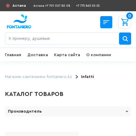
Астана
Астана +7 701 027 80 08
+7 775 863 05 25
0
Главная
Доставка
Карта сайта
О компании
Назад
СКИДКИ И АКЦИИ
Магазин сантехники fontanero.kz
Infatti
182
товаров
КАТАЛОГ ТОВАРОВ
ДЛЯ УМЫВАЛЬНИКА
Производитель
1 Марка ( Россия)
645
товаров
LE MARK
ГИГИЕНИЧЕСКИЙ ДУШ