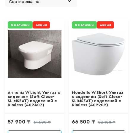
GranFest
311
товаров
Grohe
FIXSEN аксессуары
В наличии
Акция
В наличии
Акция
ДЛЯ БИДЕ
Erlit
51
товаров
Alex Baitler
BRAVAT
ДЛЯ ВАННЫ
ALCA PLAST
411
товаров
MCH
DecoRoom
ДЛЯ ВАННЫ И ДУША
Континент
Armonia W Light Унитаз с
Mondello W Short Унитаз
20
товаров
сидением (Soft Close-
с сидением (Soft Close-
SLIMSEAT) подвесной с
SLIMSEAT) подвесной с
CERSANIT
Rimless (402407)
Rimless (402202)
SANTERI
ДЛЯ ДУША
57 900 ₸
66 500 ₸
SANTEK
61 500 ₸
82 100 ₸
111
товаров
АНИ Пласт