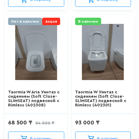
ДЛЯ ПИССУАРА
Kolpa San
3
товаров
Kale
Нет в наличии
Акция
В наличии
КМК (Беларусь)
ДЛЯ УНИТАЗА С ФУНКЦИЕЙ
БИДЕ
Домино (Россия)
0
товаров
MISTY
MARRBAXX
ДУШЕВАЯ СИСТЕМА
Gappo
524
товаров
Frap
Ларис
Taormia W Aria Унитаз с
Taormia W Унитаз с
ДУШЕВАЯ СТОЙКА/ШТАНГА
сидением (Soft Close-
сидением (Soft Close-
ДЛЯ ДУША
SLIMSEAT) подвесной с
SLIMSEAT) подвесной с
Hansgrohe
Rimless (402308)
Rimless (402301)
100
товаров
ESKO
68 500 ₸
93 000 ₸
84 000 ₸
IDEAL STANDARD
ДУШЕВОЙ ГАРНИТУР
(ШТАНГА+ЛЕЙКА, БЕЗ
Jacob Delafon
СМЕСИТЕЛЯ)
В корзину
В корзину