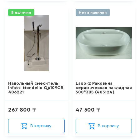
FRANKE
15
товаров
SANITECO
В наличии
Нет в наличии
VITRA
КВАРИЛОВЫЕ ВАННЫ
VAKO
0
товаров
AKYANUS
ABBER
ДУШЕВЫЕ КАБИНЫ
VIVA
26
товаров
ROSSINKA
Напольный смеситель
Lago-2 Раковина
ASUA
Infatti Mondello QA109CR
керамическая накладная
ДУШЕВЫЕ ОГРАЖДЕНИЯ
406221
500*385 (403124)
Blesk
127
товаров
SSWW
267 800 ₸
47 500 ₸
Aquarodos
ПОДДОНЫ
В корзину
В корзину
SMARTECH
0
товаров
HAIBA