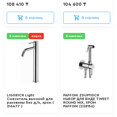
FRANKE
108 410 ₸
104 600 ₸
15
товаров
SANITECO
В корзину
В корзину
VITRA
КВАРИЛОВЫЕ ВАННЫ
VAKO
0
товаров
В наличии
Акция
В наличии
AKYANUS
ABBER
ДУШЕВЫЕ КАБИНЫ
VIVA
26
товаров
ROSSINKA
ASUA
ДУШЕВЫЕ ОГРАЖДЕНИЯ
Blesk
127
товаров
SSWW
LIG081CR Light
PAFFONI ZDUP110CR
Aquarodos
Смеситель высокий для
НАБОР ДЛЯ БИДЕ TWEET
ПОДДОНЫ
раковины без д/к, хром (
ROUND MIX, ХРОМ
216477 )
PAFFONI (228156)
SMARTECH
0
товаров
HAIBA