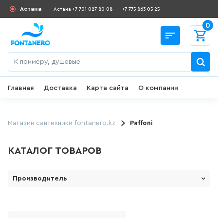
Астана
Астана +7 701 027 80 08
+7 775 863 05 25
0
Главная
Доставка
Карта сайта
О компании
Назад
СКИДКИ И АКЦИИ
Магазин сантехники fontanero.kz
Paffoni
182
товаров
КАТАЛОГ ТОВАРОВ
ДЛЯ УМЫВАЛЬНИКА
Производитель
1 Марка ( Россия)
645
товаров
LE MARK
ГИГИЕНИЧЕСКИЙ ДУШ