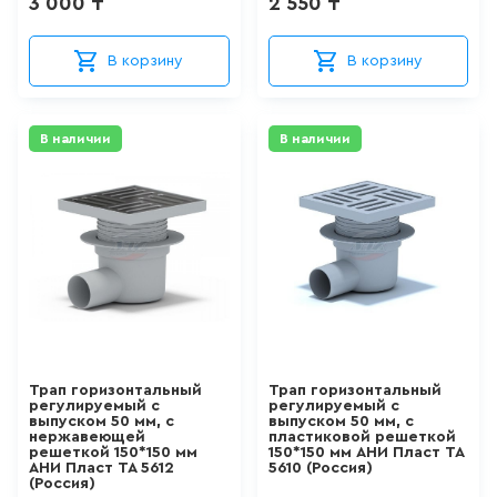
3 000 ₸
2 550 ₸
AlbaSpa
103
товаров
Sanita Luxe
В корзину
В корзину
IDDIS
КРАН ДЛЯ ПИТЬЕВОЙ ВОДЫ
Geberit
В наличии
В наличии
0
товаров
Аквалиния
ЛЕЙКА ДЛЯ БИДЕ
Infatti
VIEGA
14
товаров
Paffoni
ВЫСОКИЙ СМЕСИТЕЛЬ ДЛЯ
Ювента
РАКОВИНЫ-ЧАШИ
Aquanet
157
товаров
Трап горизонтальный
Трап горизонтальный
Isvea
регулируемый с
регулируемый с
выпуском 50 мм, с
выпуском 50 мм, с
ЛЕЙКА ДЛЯ ДУША
ROSA
нержавеющей
пластиковой решеткой
решеткой 150*150 мм
150*150 мм АНИ Пласт TA
АНИ Пласт TA 5612
5610 (Россия)
FORMINA
103
товаров
(Россия)