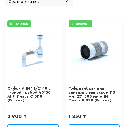
GranFest
311
товаров
Grohe
FIXSEN аксессуары
В наличии
В наличии
ДЛЯ БИДЕ
Erlit
51
товаров
Alex Baitler
BRAVAT
ДЛЯ ВАННЫ
ALCA PLAST
411
товаров
MCH
DecoRoom
ДЛЯ ВАННЫ И ДУША
Континент
Cифон АНИ 1 1/2*40 c
Гофра гибкая для
20
товаров
гибкой трубой 40*50
унитаза с выпуском 110
АНИ Пласт C 0110
мм, 231-500 мм АНИ
CERSANIT
(Россия)"
Пласт К 828 (Россия)
SANTERI
ДЛЯ ДУША
2 900 ₸
1 850 ₸
SANTEK
111
товаров
АНИ Пласт