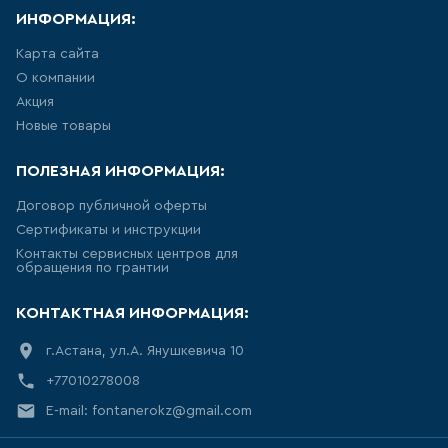
УНИТАЗ ПРИСТАВНОЙ
НАПОЛЬНЫЙ, ДЛЯ МОНТАЖА С
ИНФОРМАЦИЯ:
СИСТЕМОЙ ИНСТАЛЛЯЦИИ
Карта сайта
8
товаров
О компании
Акция
ПОДВЕСНЫЕ БИДЕ
Новые товары
28
товаров
ПОЛЕЗНАЯ ИНФОРМАЦИЯ:
Договор публичной оферты
НАПОЛЬНЫЕ БИДЕ
Сертификаты и инструкции
Контакты сервисных центров для
10
товаров
обращения по грантии
КОНТАКТНАЯ ИНФОРМАЦИЯ:
ПИССУАРЫ
г.Астана, ул.А. Янушкевича 10
5
товаров
+77010278008
РАКОВИНА ВСТРАИВАЕМАЯ В
E-mail: fontanerokz@gmail.com
СТОЛЕШНИЦУ