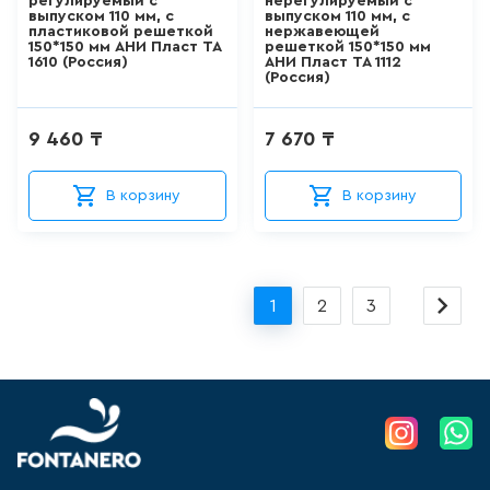
регулируемый с
нерегулируемый с
выпуском 110 мм, с
выпуском 110 мм, с
ШТОРКИ СТЕКЛЯННЫЕ
пластиковой решеткой
нержавеющей
Niersi
150*150 мм АНИ Пласт TA
решеткой 150*150 мм
1610 (Россия)
АНИ Пласт TA 1112
VIANT
18
товаров
(Россия)
DIVIC
НАПОЛЬНЫЕ
9 460 ₸
7 670 ₸
RAGLO
ОТДЕЛЬНОСТОЯЩИЕ
УНИТАЗЫ
BELZ
В корзину
В корзину
66
товаров
Двин
REIN
НАПОЛЬНЫЕ ПРИСТАВНЫЕ
УНИТАЗЫ
VIVA
1
2
3
41
товаров
TAP
ПОДВЕСНЫЕ УНИТАЗЫ
183
товаров