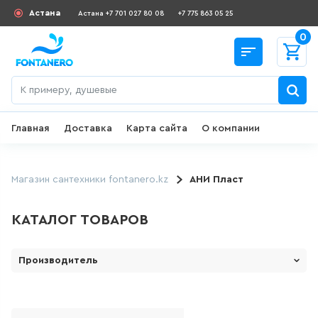
Астана
Астана +7 701 027 80 08
+7 775 863 05 25
0
Главная
Доставка
Карта сайта
О компании
Назад
СКИДКИ И АКЦИИ
Магазин сантехники fontanero.kz
АНИ Пласт
182
товаров
КАТАЛОГ ТОВАРОВ
ДЛЯ УМЫВАЛЬНИКА
Производитель
1 Марка ( Россия)
645
товаров
LE MARK
ГИГИЕНИЧЕСКИЙ ДУШ