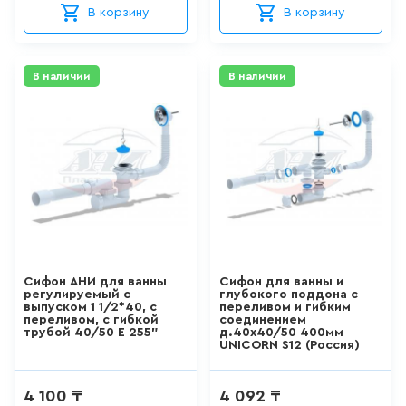
В корзину
В корзину
ДЛЯ КУХНИ
Бари
КЕРАМИН
285
товаров
В наличии
В наличии
GROSSMAN
ДЛЯ КУХНИ С ВЫДВИЖНЫМ
Creavit
ИЗЛИВОМ
Poseidon
47
товаров
Тритон
ДЛЯ КУХНИ С ГИБКИМ
ROCA (Испания)
ИЗЛИВОМ
NEPTUN
26
товаров
Soler Palau (Испания)
Сифон АНИ для ванны
Cифон для ванны и
регулируемый с
глубокого поддона с
Creo ceramique
ДЛЯ КУХНИ С
выпуском 1 1/2*40, с
переливом и гибким
ПОДКЛЮЧЕНИЕМ К ФИЛЬТРУ
переливом, с гибкой
соединением
ВОДЫ
трубой 40/50 Е 255"
д.40х40/50 400мм
Терминус
UNICORN S12 (Россия)
141
товаров
Sanita
4 100 ₸
4 092 ₸
Sanita