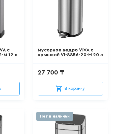
VA с
Мусорное ведро VIVA с
-M 12 л
крышкой VI-8856-20-M 20 л
27 700 ₸
у
В корзину
Нет в наличии