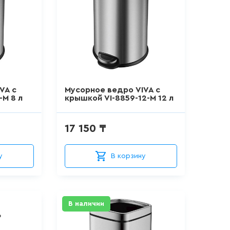
VA с
Мусорное ведро VIVA с
-M 8 л
крышкой VI-8859-12-M 12 л
17 150 ₸
у
В корзину
В наличии