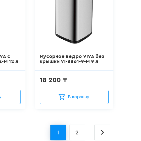
VA с
Мусорное ведро VIVA без
-M 12 л
крышки VI-8861-9-M 9 л
18 200 ₸
у
В корзину
1
2