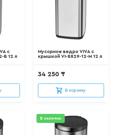
VA с
Мусорное ведро VIVA с
-B 12 л
крышкой VI-8829-12-M 12 л
34 250 ₸
у
В корзину
В наличии