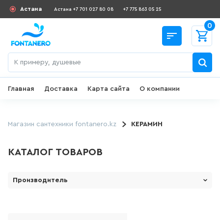
Астана
Астана +7 701 027 80 08
+7 775 863 05 25
0
Главная
Доставка
Карта сайта
О компании
Назад
СКИДКИ И АКЦИИ
Магазин сантехники fontanero.kz
КЕРАМИН
182
товаров
КАТАЛОГ ТОВАРОВ
ДЛЯ УМЫВАЛЬНИКА
Производитель
1 Марка ( Россия)
649
товаров
LE MARK
ГИГИЕНИЧЕСКИЙ ДУШ